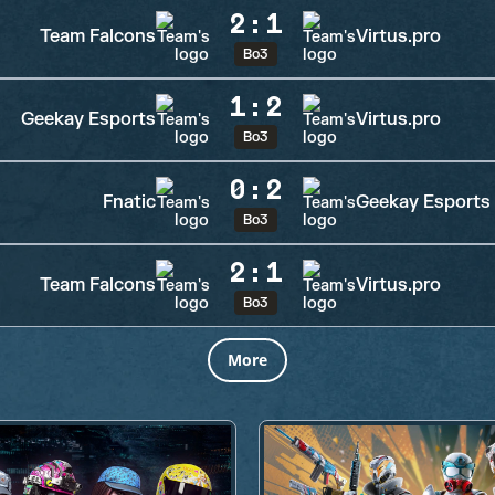
2
:
1
Team Falcons
Virtus.pro
Bo3
1
:
2
Geekay Esports
Virtus.pro
Bo3
0
:
2
Fnatic
Geekay Esports
Bo3
2
:
1
Team Falcons
Virtus.pro
Bo3
More