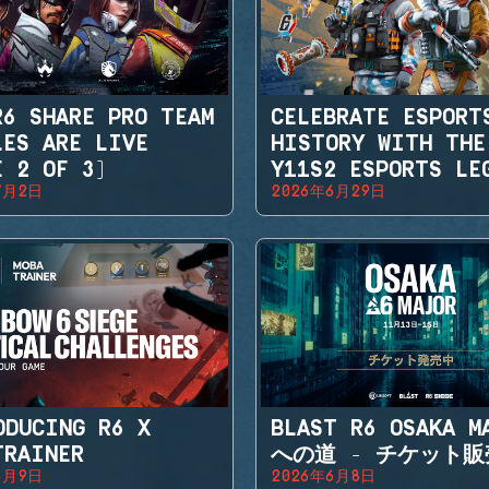
R6 SHARE PRO TEAM
CELEBRATE ESPORT
LES ARE LIVE
HISTORY WITH THE
E 2 OF 3)
Y11S2 ESPORTS LE
7月2日
2026年6月29日
SETS
ODUCING R6 X
BLAST R6 OSAKA M
TRAINER
への道 - チケット
6月9日
2026年6月8日