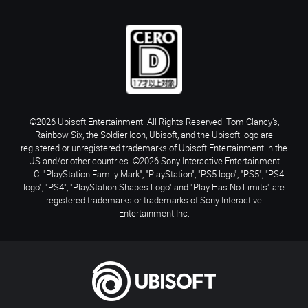
©2026 Ubisoft Entertainment. All Rights Reserved. Tom Clancy’s,
Rainbow Six, the Soldier Icon, Ubisoft, and the Ubisoft logo are
registered or unregistered trademarks of Ubisoft Entertainment in the
US and/or other countries. ©2026 Sony Interactive Entertainment
LLC. "PlayStation Family Mark", "PlayStation", "PS5 logo", "PS5", "PS4
logo", "PS4", "PlayStation Shapes Logo" and "Play Has No Limits" are
registered trademarks or trademarks of Sony Interactive
Entertainment Inc.