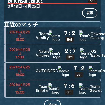
EUROPEAN LEAGUE
終了
3月18日 - 4月25日
表示
直近のマッチ
7
:
2
2021年4月25
Team
Cowan
日
Vitality
Gaming
18:00
Bo1
2
:
7
2021年4月25
Natus
G2
日
Vincere
Esport
17:00
Bo1
7
:
2
2021年4月25
OUTSIDERS
Sh
日
16:00
Bo1
7
:
5
2021年4月25
Team
Team
日
Empire
Secret
15:00
Bo1
More