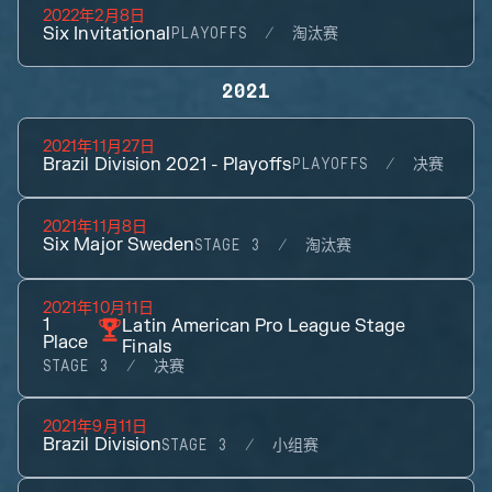
2022年2月8日
Six Invitational
PLAYOFFS
淘汰赛
2021
2021年11月27日
Brazil Division 2021 - Playoffs
PLAYOFFS
决赛
2021年11月8日
Six Major Sweden
STAGE 3
淘汰赛
2021年10月11日
1
Latin American Pro League Stage
Place
Finals
STAGE 3
决赛
2021年9月11日
Brazil Division
STAGE 3
小组赛