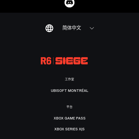
简体中文
工作室
UBISOFT MONTRÉAL
平台
XBOX GAME PASS
XBOX SERIES X|S