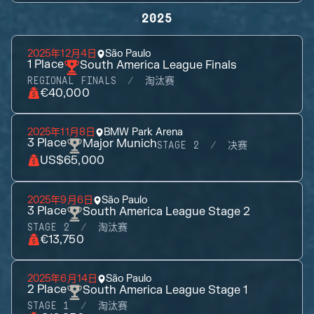
2025
2025年12月4日
São Paulo
1
Place
South America League Finals
REGIONAL FINALS
淘汰赛
€40,000
2025年11月8日
BMW Park Arena
3
Place
Major Munich
STAGE 2
决赛
US$65,000
2025年9月6日
São Paulo
3
Place
South America League Stage 2
STAGE 2
淘汰赛
€13,750
2025年6月14日
São Paulo
2
Place
South America League Stage 1
STAGE 1
淘汰赛