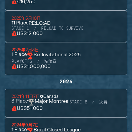
€16,250
2025年5月10日
11
Place
RE:LO:AD
STAGE 1
RELOAD TO SURVIVE
US$12,000
2025年2月3日
1
Place
Six Invitational 2025
PLAYOFFS
淘汰赛
US$1,000,000
2024
2024年11月7日
Canada
3
Place
Major Montreal
STAGE 2
决赛
US$51,000
2024年9月7日
1
Place
Brazil Closed League