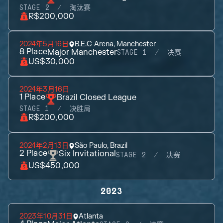
STAGE 2
淘汰赛
R$200,000
2024年5月16日
B.E.C Arena, Manchester
8
Place
Major Manchester
STAGE 1
决赛
US$30,000
2024年3月16日
1
Place
Brazil Closed League
STAGE 1
决胜局
R$200,000
2024年2月13日
São Paulo, Brazil
2
Place
Six Invitational
STAGE 2
决赛
US$450,000
2023
2023年10月31日
Atlanta