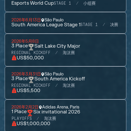
Esports World Cup
STAGE 1
小组赛
2026年6月13日
São Paulo
South America League Stage 1
STAGE 1
决赛
2026年5月8日
3
Place
Salt Lake City Major
REGIONAL KICKOFF
淘汰赛
US$50,000
2026年3月31日
São Paulo
3
Place
South America Kickoff
REGIONAL KICKOFF
淘汰赛
US$5,500
2026年2月2日
Adidas Arena, Paris
1
Place
Six invitational 2026
PLAYOFFS
淘汰赛
US$1,000,000