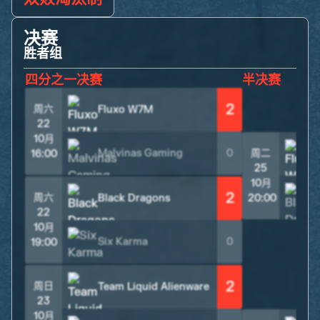
决赛
胜者组
四分之一决赛
半决赛
2
周六
Fluxo W7M
22
10月
Malvinas Gaming
0
周二
16:00
25
10月
2
周六
Black Dragons
20:00
22
10月
Six Karma
0
19:00
2
周日
Team Liquid Alienware
23
10月