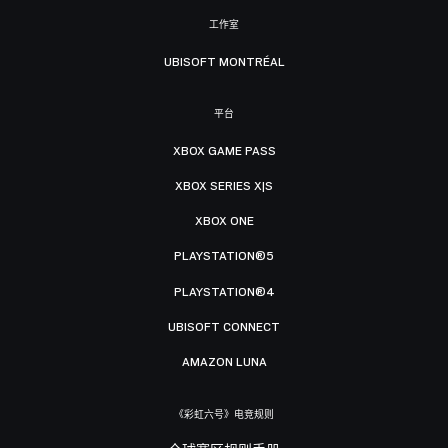
工作室
UBISOFT MONTRÉAL
平台
XBOX GAME PASS
XBOX SERIES X|S
XBOX ONE
PLAYSTATION®5
PLAYSTATION®4
UBISOFT CONNECT
AMAZON LUNA
《彩虹六号》电竞规则