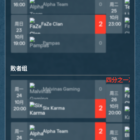
Alpha Team
0
周二
16:00
25
10月
2
F
周日
FaZe Clan
23:00
23
10月
Pampas
0
19:00
败者组
四分之一决赛
周一
Malvinas Gaming
0
周三
F
24
26
10月
10月
2
Six Karma
20:00
20:00
2
周一
Alpha Team
周三
24
26