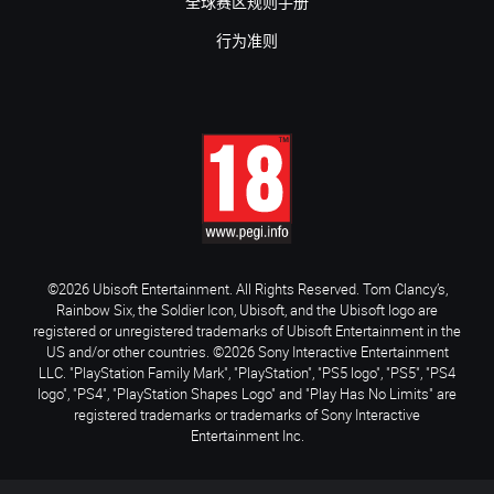
全球赛区规则手册
行为准则
©2026 Ubisoft Entertainment. All Rights Reserved. Tom Clancy’s,
Rainbow Six, the Soldier Icon, Ubisoft, and the Ubisoft logo are
registered or unregistered trademarks of Ubisoft Entertainment in the
US and/or other countries. ©2026 Sony Interactive Entertainment
LLC. "PlayStation Family Mark", "PlayStation", "PS5 logo", "PS5", "PS4
logo", "PS4", "PlayStation Shapes Logo" and "Play Has No Limits" are
registered trademarks or trademarks of Sony Interactive
Entertainment Inc.