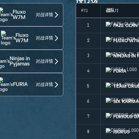
#
战队
Fluxo
对战详情
W7M
FAZE CLAN
1
Fluxo
对战详情
W7M
FLUXO W7
2
NINJAS IN
3
Ninjas in
对战详情
Pyjamas
FURIA
4
FURIA
对战详情
TEAM CRU
5
SIX KARMA
6
FURIOUS G
7
ISURUS
8