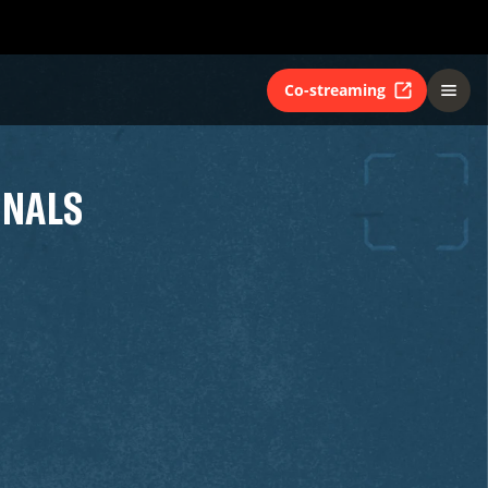
Co-streaming
INALS