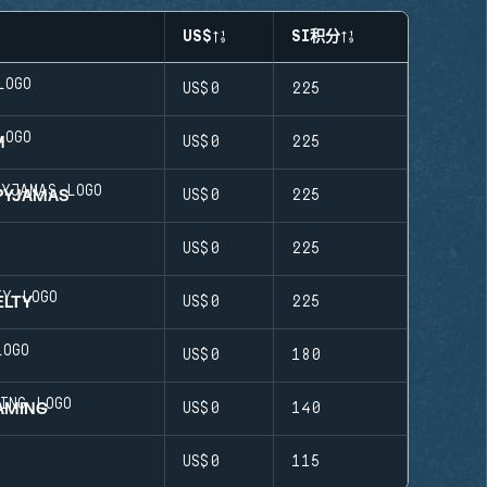
US$
SI积分
US$0
225
M
US$0
225
 PYJAMAS
US$0
225
US$0
225
ELTY
US$0
225
US$0
180
AMING
US$0
140
US$0
115