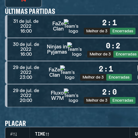
ÚLTIMAS PARTIDAS
2
:
1
31 de jul. de
FaZe
2022
Clan
16:00
Melhor de 3
Encerradas
0
:
2
30 de jul. de
Ninjas in
2022
Pyjamas
16:00
Melhor de 3
Encerradas
2
:
1
29 de jul. de
FaZe
2022
Clan
23:00
Melhor de 3
Encerradas
2
:
0
29 de jul. de
Fluxo
2022
W7M
20:00
Melhor de 3
Encerradas
PLACAR
#
TIME
U