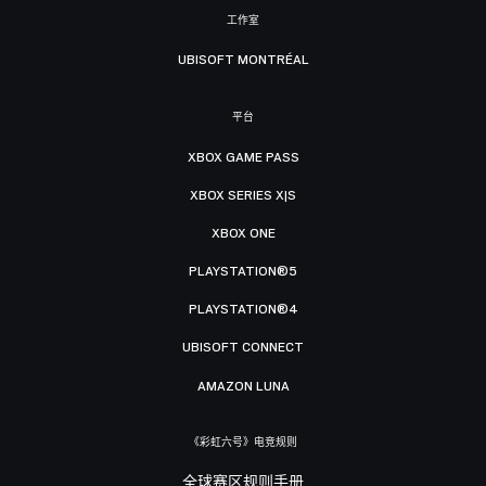
工作室
UBISOFT MONTRÉAL
平台
XBOX GAME PASS
XBOX SERIES X|S
XBOX ONE
PLAYSTATION®5
PLAYSTATION®4
UBISOFT CONNECT
AMAZON LUNA
《彩虹六号》电竞规则
全球赛区规则手册