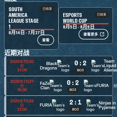
SOUTH
已结束
AMERICA
ESPORTS
已结束
LEAGUE STAGE
WORLD CUP
1
8月5日 - 8月9日
6月14日 - 7月27日
查看更多
查看
近期对战
Team
0
:
2
2025年7月30
Black
Liquid
日
Dragons
Alienw
21:00
BO3
0
:
2
2025年7月27
FaZe
FURIA
日
Clan
16:00
BO3
2
:
1
2025年7月26
Ninjas in
FURIA
日
Pyjamas
21:00
BO3