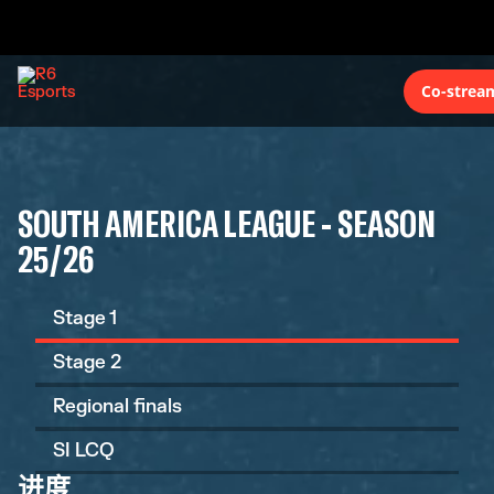
Co-strea
SOUTH AMERICA LEAGUE - SEASON
25/26
Stage 1
Stage 2
Regional finals
SI LCQ
进度