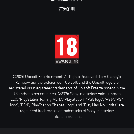
行为准则
©2026 Ubisoft Entertainment. All Rights Reserved. Tom Clancy’s,
Rainbow Six, the Soldier Icon, Ubisoft, and the Ubisoft logo are
registered or unregistered trademarks of Ubisoft Entertainment in the
US and/or other countries. ©2026 Sony Interactive Entertainment
LLC. "PlayStation Family Mark", "PlayStation", "PS5 logo", "PS5", "PS4
logo", "PS4", "PlayStation Shapes Logo" and "Play Has No Limits" are
registered trademarks or trademarks of Sony Interactive
Entertainment Inc.