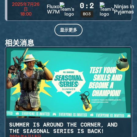
0
:
2
2025年7月26
Fluxo
Ninjas in
日
W7M
Pyjamas
18:00
BO3
显示更多
相关消息
SUMMER IS AROUND THE CORNER, AND
THE SEASONAL SERIES IS BACK!