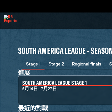
SOUTH AMERICA LEAGUE - SEASO
Stage 1
Stage 2
Regional finals
S
進展
SOUTH AMERICA LEAGUE STAGE 1
6月14日 - 7月27日
最近的對戰