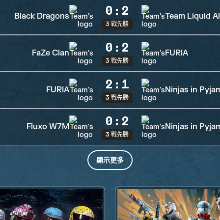
0
:
2
Black Dragons
Team Liquid A
3 戰先勝
0
:
2
FaZe Clan
FURIA
3 戰先勝
2
:
1
FURIA
Ninjas in Pyja
3 戰先勝
0
:
2
Fluxo W7M
Ninjas in Pyja
3 戰先勝
顯示更多