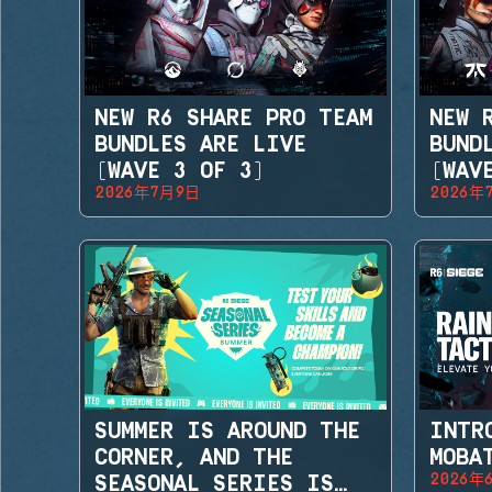
NEW R6 SHARE PRO TEAM
NEW 
BUNDLES ARE LIVE
BUND
(WAVE 3 OF 3)
(WAV
2026年7月9日
2026年
SUMMER IS AROUND THE
INTR
CORNER, AND THE
MOBA
2026年
SEASONAL SERIES IS