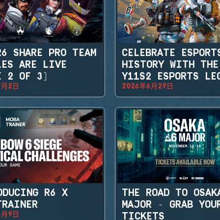
R6 SHARE PRO TEAM
CELEBRATE ESPORT
LES ARE LIVE
HISTORY WITH THE
E 2 OF 3)
Y11S2 ESPORTS LE
7月2日
2026年6月29日
SETS
ODUCING R6 X
THE ROAD TO OSAK
TRAINER
MAJOR - GRAB YOU
6月9日
TICKETS