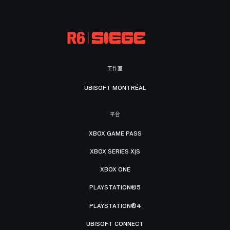
工作室
UBISOFT MONTRÉAL
平台
XBOX GAME PASS
XBOX SERIES X|S
XBOX ONE
PLAYSTATION®5
PLAYSTATION®4
UBISOFT CONNECT