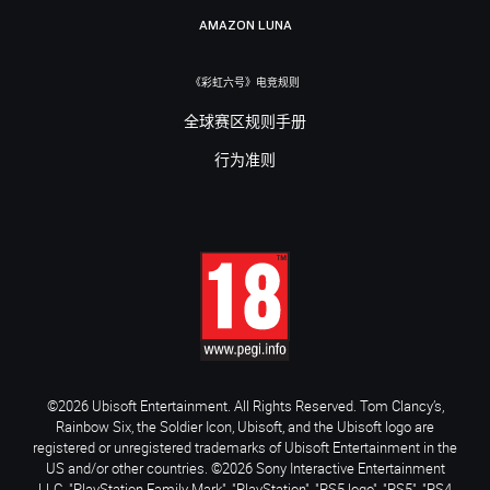
AMAZON LUNA
《彩虹六号》电竞规则
全球赛区规则手册
行为准则
©2026 Ubisoft Entertainment. All Rights Reserved. Tom Clancy’s,
Rainbow Six, the Soldier Icon, Ubisoft, and the Ubisoft logo are
registered or unregistered trademarks of Ubisoft Entertainment in the
US and/or other countries. ©2026 Sony Interactive Entertainment
LLC. "PlayStation Family Mark", "PlayStation", "PS5 logo", "PS5", "PS4