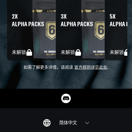
2
X
3
X
5
X
ALPHA PACKS
ALPHA PACKS
ALPHA P
未解锁
未解锁
未解锁
如需了解更多详情，请阅读
官方规则详见此处
.
简体中文