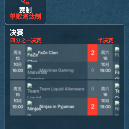
赛制
单败淘汰制
决赛
四分之一决赛
半决赛
2
周五
周六
FaZe Clan
15
16
10月
10月
Malvinas Gaming
0
F
16:00
16:00
周五
周六
Team Liquid Alienware
0
15
16
10月
10月
2
Ninjas in Pyjamas
19:00
19:00