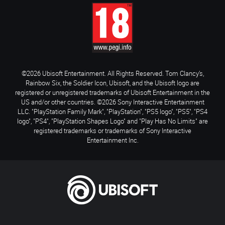
©2026 Ubisoft Entertainment. All Rights Reserved. Tom Clancy’s,
Rainbow Six, the Soldier Icon, Ubisoft, and the Ubisoft logo are
registered or unregistered trademarks of Ubisoft Entertainment in the
US and/or other countries. ©2026 Sony Interactive Entertainment
LLC. "PlayStation Family Mark", "PlayStation", "PS5 logo", "PS5", "PS4
logo", "PS4", "PlayStation Shapes Logo" and "Play Has No Limits" are
registered trademarks or trademarks of Sony Interactive
Entertainment Inc.