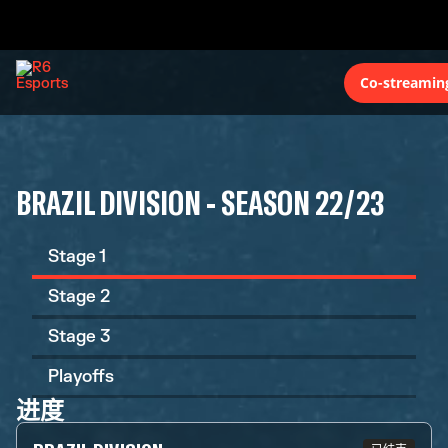
Co-streamin
BRAZIL DIVISION - SEASON 22/23
Stage 1
Stage 2
Stage 3
Playoffs
进度