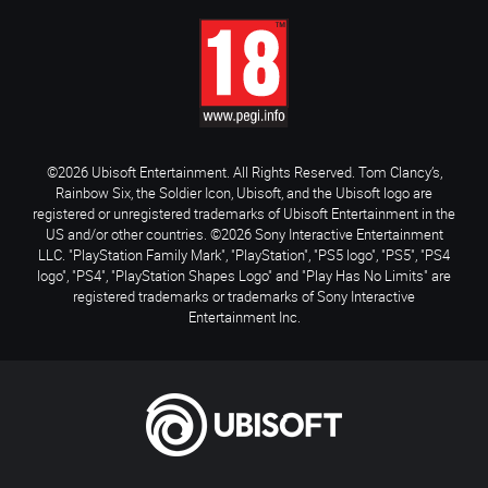
©2026 Ubisoft Entertainment. All Rights Reserved. Tom Clancy’s,
Rainbow Six, the Soldier Icon, Ubisoft, and the Ubisoft logo are
registered or unregistered trademarks of Ubisoft Entertainment in the
US and/or other countries. ©2026 Sony Interactive Entertainment
LLC. "PlayStation Family Mark", "PlayStation", "PS5 logo", "PS5", "PS4
logo", "PS4", "PlayStation Shapes Logo" and "Play Has No Limits" are
registered trademarks or trademarks of Sony Interactive
Entertainment Inc.