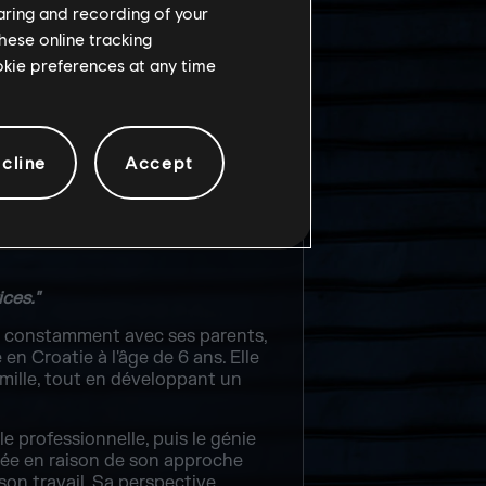
haring and recording of your
hese online tracking
ookie preferences at any time
 DE NAISSANCE
it, Croatie
cline
Accept
ices."
it constamment avec ses parents,
en Croatie à l'âge de 6 ans. Elle
amille, tout en développant un
le professionnelle, puis le génie
solée en raison de son approche
son travail. Sa perspective