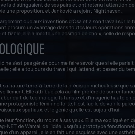
e la distinguaient de ses pairs et ont retenu l'attention de 
vie une proposition, et Janković a rejoint Nighthaven.
argement due aux inventions d'Osa et à son travail sur le ter
ont procuré un avantage dans toutes leurs opérations enreg
et fiable, elle a mérité une position de choix, celle de re
OLOGIQUE
ć ne s'est pas gênée pour me faire savoir que si elle parlait
elle ; elle a toujours du travail qui l'attend, et passer du te
t sa nature terre-à-terre de la précision méticuleuse que sa
eillement. Elle attribue cela au film préféré de son enfanc
ilm abondait de technologie futuriste et d'imagerie haute en 
e protagoniste féminine forte. Il est facile de voir le parcou
vaisseaux spatiaux, et le génie qu'elle est aujourd'hui.
 leur fonction, du moins à ses yeux. Elle m'a expliqué en dé
-NET de Wamai, de l'idée jusqu'au prototype fonctionnel.
que d'un appareil, elle en fait une esquisse avec une esthét