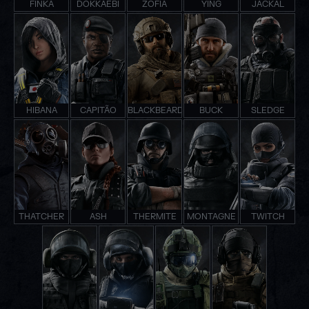
FINKA
DOKKAEBI
ZOFIA
YING
JACKAL
HIBANA
CAPITÃO
BLACKBEARD
BUCK
SLEDGE
THATCHER
ASH
THERMITE
MONTAGNE
TWITCH