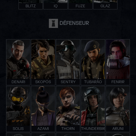
BLITZ
IQ
FUZE
GLAZ
DÉFENSEUR
DENARI
SKOPÓS
SENTRY
TUBARÃO
FENRIR
SOLIS
AZAMI
THORN
THUNDERBIRD
ARUNI