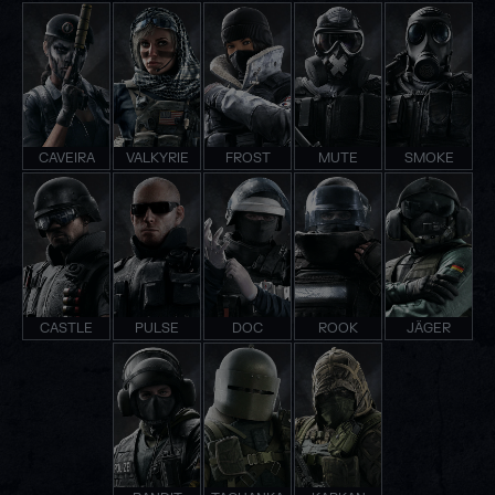
CAVEIRA
VALKYRIE
FROST
MUTE
SMOKE
CASTLE
PULSE
DOC
ROOK
JÄGER