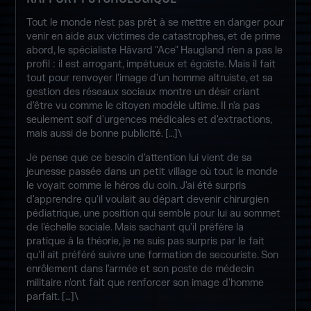
Tout le monde n'est pas prêt à se mettre en danger pour
venir en aide aux victimes de catastrophes, et de prime
abord, le spécialiste Håvard "Ace" Haugland n'en a pas le
profil : il est arrogant, impétueux et égoïste. Mais il fait
tout pour renvoyer l'image d'un homme altruiste, et sa
gestion des réseaux sociaux montre un désir criant
d'être vu comme le citoyen modèle ultime. Il n'a pas
seulement soif d'urgences médicales et d'extractions,
mais aussi de bonne publicité. […]\
Je pense que ce besoin d'attention lui vient de sa
jeunesse passée dans un petit village où tout le monde
le voyait comme le héros du coin. J'ai été surpris
d'apprendre qu'il voulait au départ devenir chirurgien
pédiatrique, une position qui semble pour lui au sommet
de l'échelle sociale. Mais sachant qu'il préfère la
pratique à la théorie, je ne suis pas surpris par le fait
qu'il ait préféré suivre une formation de secouriste. Son
enrôlement dans l'armée et son poste de médecin
militaire n'ont fait que renforcer son image d'homme
parfait. […]\