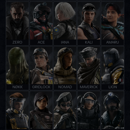
ZERO
ACE
IANA
KALI
AMARU
NØKK
GRIDLOCK
NOMAD
MAVERICK
LION