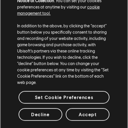
Notice at Collection
. You can set your cookies
leur relation (et la santé mentale de Haugland) s'il
décidait d'assouvir véritablement son besoin de
preferences at anytime by visiting our
cookie
reconnaissance.
management tool.
-- Dr Harishva "Harry" Pandey, directeur de Rainbow
In addition to the above, by clicking the “accept”
button below you specifically consent to sharing
and recording of your website activity, including
SKIN MODÈLE
game browsing and purchase activity, with
Ubisoft’s partners via these online tracking
technologies. If you wish to decline, click the
“decline” button below. You can change your
cookie preferences at any time by visiting the “Set
Cookie Preferences” link on the bottom of each
web page.
Set Cookie Preferences
Decline
Accept