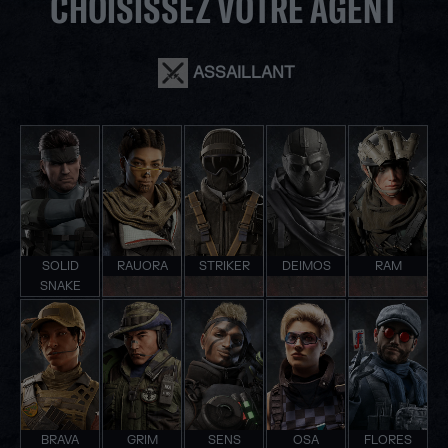
CHOISISSEZ VOTRE AGENT
ASSAILLANT
SOLID
RAUORA
STRIKER
DEIMOS
RAM
SNAKE
BRAVA
GRIM
SENS
OSA
FLORES