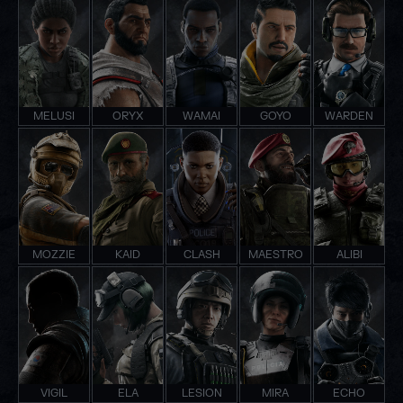
MELUSI
ORYX
WAMAI
GOYO
WARDEN
MOZZIE
KAID
CLASH
MAESTRO
ALIBI
VIGIL
ELA
LESION
MIRA
ECHO