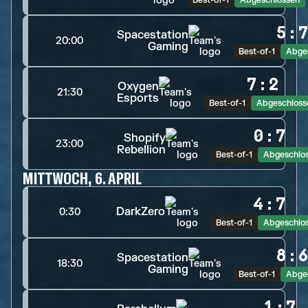
Best-of-1
Abgeschlossen
5
:
Spacestation
20:00
Gaming
Best-of-1
Abge
7
:
2
Oxygen
21:30
Esports
Best-of-1
Abgeschloss
0
:
7
Shopify
23:00
Rebellion
Best-of-1
Abgeschlo
MITTWOCH, 6. APRIL
4
:
7
DarkZero
0:30
Best-of-1
Abgeschlo
8
:
Spacestation
18:30
Gaming
Best-of-1
Abge
1
:
7