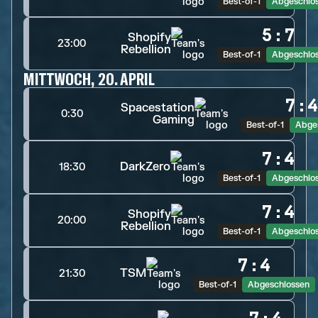
Best-of-1
Abgeschlo
5
:
7
Shopify
23:00
Rebellion
Best-of-1
Abgeschlo
MITTWOCH, 20. APRIL
7
:
Spacestation
0:30
Gaming
Best-of-1
Abge
7
:
4
DarkZero
18:30
Best-of-1
Abgeschlo
7
:
4
Shopify
20:00
Rebellion
Best-of-1
Abgeschlo
7
:
4
TSM
21:30
Best-of-1
Abgeschlossen