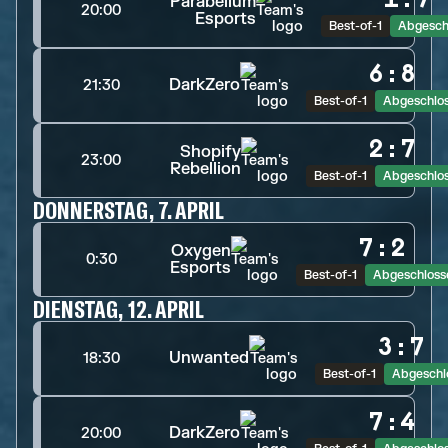
Parabellum
20:00
Esports
Best-of-1
Abgesch
6
:
8
DarkZero
21:30
Best-of-1
Abgeschlo
2
:
7
Shopify
23:00
Rebellion
Best-of-1
Abgeschlo
DONNERSTAG, 7. APRIL
7
:
2
Oxygen
0:30
Esports
Best-of-1
Abgeschloss
DIENSTAG, 12. APRIL
3
:
7
Unwanted
18:30
Best-of-1
Abgeschl
7
:
4
DarkZero
20:00