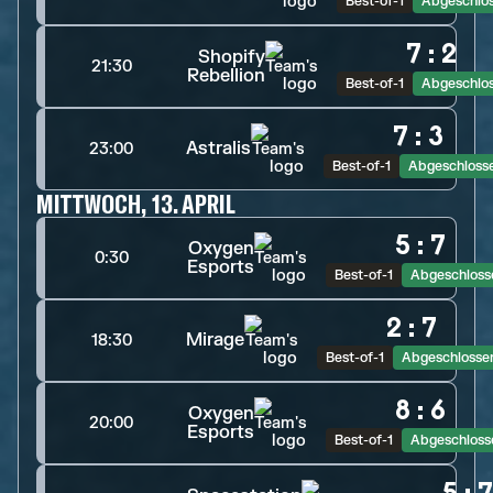
Best-of-1
Abgeschlo
7
:
2
Shopify
21:30
Rebellion
Best-of-1
Abgeschlo
7
:
3
Astralis
23:00
Best-of-1
Abgeschloss
MITTWOCH, 13. APRIL
5
:
7
Oxygen
0:30
Esports
Best-of-1
Abgeschloss
2
:
7
Mirage
18:30
Best-of-1
Abgeschlosse
8
:
6
Oxygen
20:00
Esports
Best-of-1
Abgeschloss