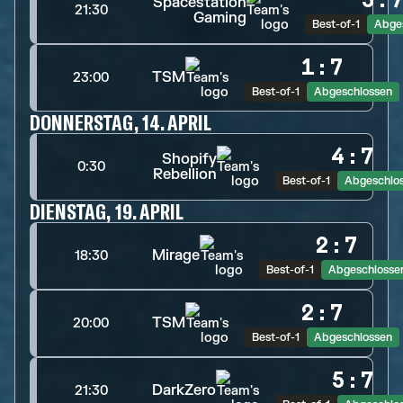
5
:
Spacestation
21:30
Gaming
Best-of-1
Abge
1
:
7
TSM
23:00
Best-of-1
Abgeschlossen
DONNERSTAG, 14. APRIL
4
:
7
Shopify
0:30
Rebellion
Best-of-1
Abgeschlo
DIENSTAG, 19. APRIL
2
:
7
Mirage
18:30
Best-of-1
Abgeschlosse
2
:
7
TSM
20:00
Best-of-1
Abgeschlossen
5
:
7
DarkZero
21:30