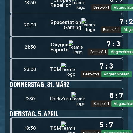
Shopify
18:30
Rebellion
Best-of-1
Abgeschlo
7
:
Spacestation
20:00
Gaming
Best-of-1
Abge
7
:
3
Oxygen
21:30
Esports
Best-of-1
Abgeschloss
7
:
3
TSM
23:00
Best-of-1
Abgeschlossen
DONNERSTAG, 31. MÄRZ
8
:
7
DarkZero
0:30
Best-of-1
Abgeschlo
DIENSTAG, 5. APRIL
5
:
7
TSM
18:30