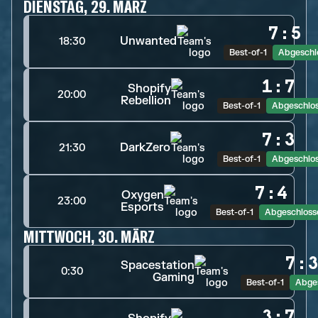
DIENSTAG, 29. MÄRZ
7
:
5
Unwanted
18:30
Best-of-1
Abgeschl
1
:
7
Shopify
20:00
Rebellion
Best-of-1
Abgeschlo
7
:
3
DarkZero
21:30
Best-of-1
Abgeschlo
7
:
4
Oxygen
23:00
Esports
Best-of-1
Abgeschloss
MITTWOCH, 30. MÄRZ
7
:
Spacestation
0:30
Gaming
Best-of-1
Abge
3
:
7