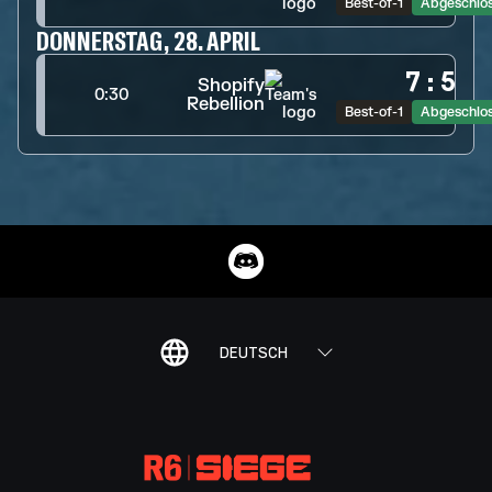
Best-of-1
Abgeschlo
DONNERSTAG, 28. APRIL
7
:
5
Shopify
0:30
Rebellion
Best-of-1
Abgeschlo
DEUTSCH