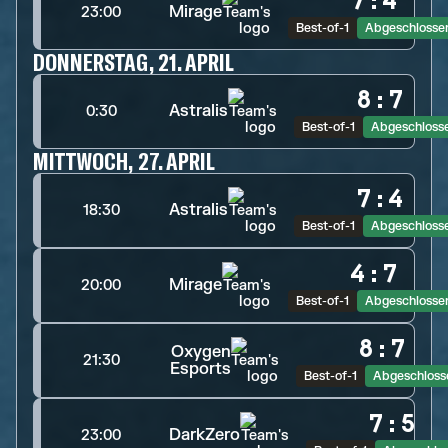
7
:
4
Mirage
23:00
Best-of-1
Abgeschlosse
DONNERSTAG, 21. APRIL
8
:
7
Astralis
0:30
Best-of-1
Abgeschloss
MITTWOCH, 27. APRIL
7
:
4
Astralis
18:30
Best-of-1
Abgeschloss
4
:
7
Mirage
20:00
Best-of-1
Abgeschlosse
8
:
7
Oxygen
21:30
Esports
Best-of-1
Abgeschloss
7
:
5
DarkZero
23:00