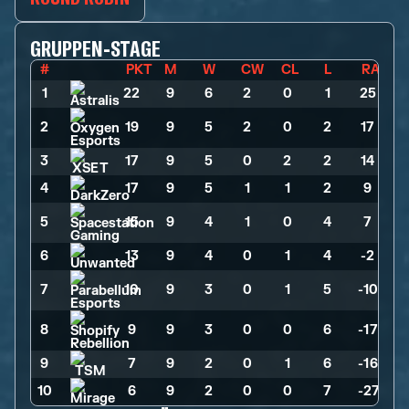
GRUPPEN-STAGE
#
PKT
M
W
CW
CL
L
RA
1
22
>
9
>
6
>
2
>
0
>
1
>
25
2
19
>
9
>
5
>
2
>
0
>
2
>
17
3
17
>
9
>
5
>
0
>
2
>
2
>
14
4
17
>
9
>
5
>
1
>
1
>
2
>
9
5
15
>
9
>
4
>
1
>
0
>
4
>
7
6
13
>
9
>
4
>
0
>
1
>
4
>
-2
7
10
>
9
>
3
>
0
>
1
>
5
>
-10
8
9
>
9
>
3
>
0
>
0
>
6
>
-17
9
7
>
9
>
2
>
0
>
1
>
6
>
-16
10
6
>
9
>
2
>
0
>
0
>
7
>
-27