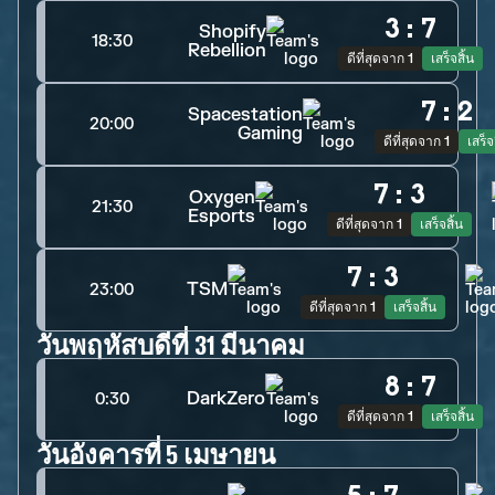
3
:
7
Shopify
18:30
Rebellion
ดีที่สุดจาก 1
เสร็จสิ้น
7
:
2
Spacestation
20:00
Gaming
ดีที่สุดจาก 1
เสร็จ
7
:
3
Oxygen
21:30
Esports
ดีที่สุดจาก 1
เสร็จสิ้น
7
:
3
TSM
23:00
ดีที่สุดจาก 1
เสร็จสิ้น
วันพฤหัสบดีที่ 31 มีนาคม
8
:
7
DarkZero
0:30
ดีที่สุดจาก 1
เสร็จสิ้น
วันอังคารที่ 5 เมษายน