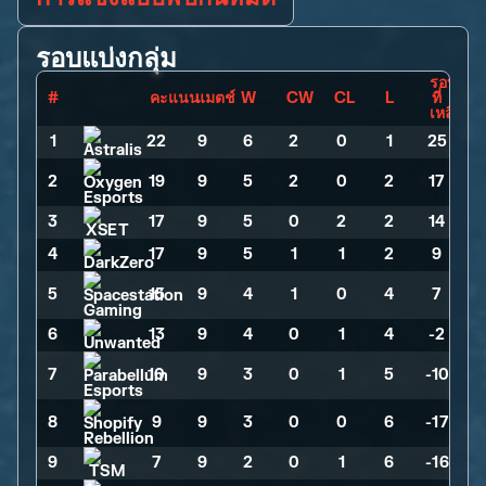
รอบแบ่งกลุ่ม
รอบ
#
คะแนน
แมตช์
W
CW
CL
L
ที่
เหลือ
1
22
>
9
>
6
>
2
>
0
>
1
>
25
2
19
>
9
>
5
>
2
>
0
>
2
>
17
3
17
>
9
>
5
>
0
>
2
>
2
>
14
4
17
>
9
>
5
>
1
>
1
>
2
>
9
5
15
>
9
>
4
>
1
>
0
>
4
>
7
6
13
>
9
>
4
>
0
>
1
>
4
>
-2
7
10
>
9
>
3
>
0
>
1
>
5
>
-10
8
9
>
9
>
3
>
0
>
0
>
6
>
-17
9
7
>
9
>
2
>
0
>
1
>
6
>
-16