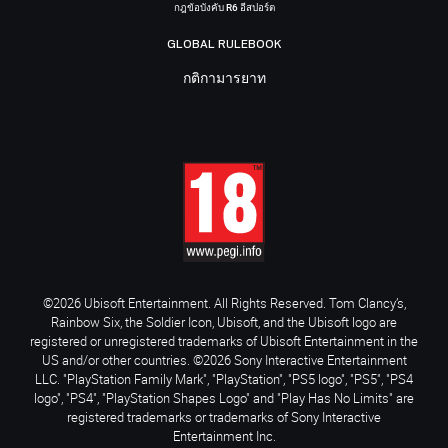
กฎข้อบังคับ R6 อีสปอร์ต
GLOBAL RULEBOOK
กติกามารยาท
©2026 Ubisoft Entertainment. All Rights Reserved. Tom Clancy’s,
Rainbow Six, the Soldier Icon, Ubisoft, and the Ubisoft logo are
registered or unregistered trademarks of Ubisoft Entertainment in the
US and/or other countries. ©2026 Sony Interactive Entertainment
LLC. "PlayStation Family Mark", "PlayStation", "PS5 logo", "PS5", "PS4
logo", "PS4", "PlayStation Shapes Logo" and "Play Has No Limits" are
registered trademarks or trademarks of Sony Interactive
Entertainment Inc.