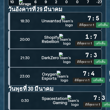
10
6
>
9
>
2
>
0
>
0
>
7
>
-27
วันอังคารที่ 29 มีนาคม
7
:
5
Unwanted
18:30
ดีที่สุดจาก 1
เสร็จสิ้น
1
:
7
Shopify
20:00
Rebellion
ดีที่สุดจาก 1
เสร็จสิ้น
7
:
3
DarkZero
21:30
ดีที่สุดจาก 1
เสร็จสิ้น
7
:
4
Oxygen
23:00
Esports
ดีที่สุดจาก 1
เสร็จสิ้น
วันพุธที่ 30 มีนาคม
7
:
3
Spacestation
0:30
Gaming
ดีที่สุดจาก 1
เสร็จ