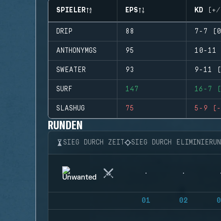
SPIELER
EPS
KD (+/
DRIP
88
7-7 (0
ANTHONYMGS
95
10-11 
SWEATER
93
9-11 (
SURF
147
16-7 (
SLASHUG
75
5-9 (-
RUNDEN
SIEG DURCH ZEIT
SIEG DURCH ELIMINIERU
01
02
0