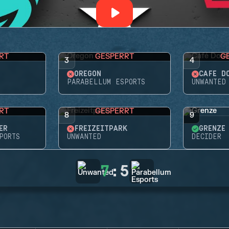
RT
GESPERRT
G
3
4
OREGON
CAFÉ D
PARABELLUM ESPORTS
UNWANTED
RT
GESPERRT
8
9
ER
FREIZEITPARK
GRENZE
PORTS
UNWANTED
DECIDER
7
:
5