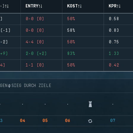
-)
ENTRY
KOST
KPR
)
0-0 (0)
50%
0.58
(-1)
0-0 (0)
58%
0.83
-2)
4-4 (0)
50%
0.75
+9)
2-0 (+2)
83%
1.33
4)
1-1 (0)
50%
0.42
NGEN
SIEG DURCH ZIELE
3
04
05
06
07