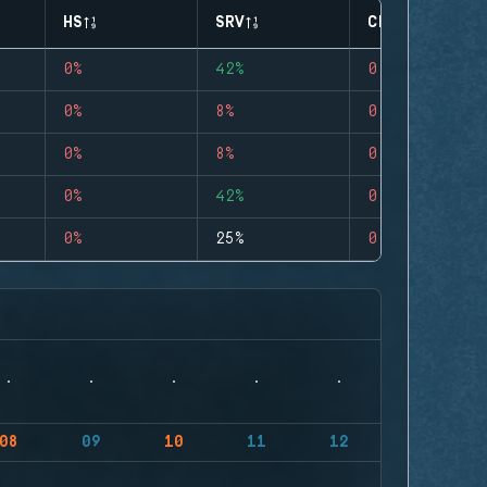
HS
SRV
CLUTCHES
0%
42%
0
0%
8%
0
0%
8%
0
0%
42%
0
0%
25%
0
08
09
10
11
12