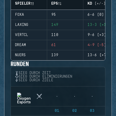
SPIELER
EPS
KD (+/-)
FOXA
95
6-6 (0)
LAXING
149
13-3 (+10)
VERTCL
110
9-6 (+3)
DREAM
61
4-9 (-5)
NUERS
139
13-6 (+7)
RUNDEN
SIEG DURCH ZEIT
SIEG DURCH ELIMINIERUNGEN
SIEG DURCH ZIELE
01
02
03
04