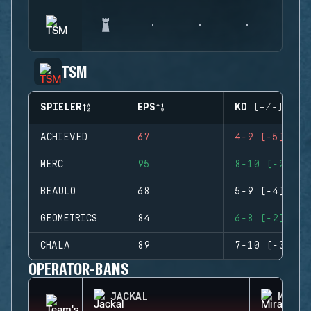
TSM
SPIELER
EPS
KD (+/-)
ACHIEVED
67
4-9 (-5)
MERC
95
8-10 (-2)
BEAULO
68
5-9 (-4)
GEOMETRICS
84
6-8 (-2)
CHALA
89
7-10 (-3)
OPERATOR-BANS
JACKAL
MIRA