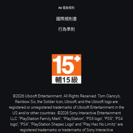
R6 電競規則
國際規則書
行為準則
©2026 Ubisoft Entertainment. All Rights Reserved. Tom Clancy’s,
Rainbow Six, the Soldier Icon, Ubisoft, and the Ubisoft logo are
registered or unregistered trademarks of Ubisoft Entertainment in the
US and/or other countries. ©2026 Sony Interactive Entertainment
LLC. "PlayStation Family Mark", "PlayStation", "PS5 logo", "PS5", "PS4
logo", "PS4", "PlayStation Shapes Logo" and "Play Has No Limits" are
registered trademarks or trademarks of Sony Interactive