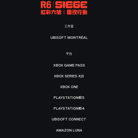
工作室
UBISOFT MONTRÉAL
平台
XBOX GAME PASS
XBOX SERIES X|S
XBOX ONE
PLAYSTATION®5
PLAYSTATION®4
UBISOFT CONNECT
AMAZON LUNA