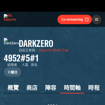
Co-streaming
DARKZERO
目前正參與：
:
Esports World Cup
4952
#5
#1
追隨者
人氣
排名
關注
概覽
商店
陣容
時間軸
時程