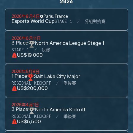
2026
2026年8月4日
Paris, France
Esports World Cup
STAGE 1
分組對抗賽
2026年6月11日
3
Place
North America League Stage 1
STAGE 1
決賽
US$19,000
2026年5月8日
1
Place
Salt Lake City Major
REGIONAL KICKOFF
季後賽
US$200,000
2026年4月1日
3
Place
North America Kickoff
REGIONAL KICKOFF
季後賽
US$5,500