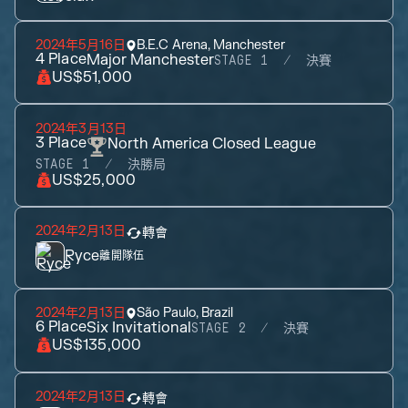
2024年5月16日
B.E.C Arena, Manchester
4
Place
Major Manchester
STAGE 1
決賽
US$51,000
2024年3月13日
3
Place
North America Closed League
STAGE 1
決勝局
US$25,000
2024年2月13日
轉會
Ryce
離開隊伍
2024年2月13日
São Paulo, Brazil
6
Place
Six Invitational
STAGE 2
決賽
US$135,000
2024年2月13日
轉會