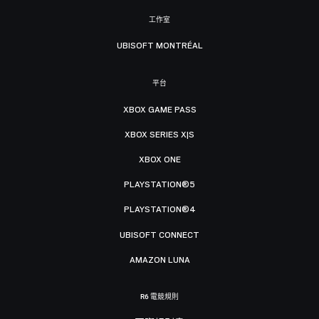
工作室
UBISOFT MONTRÉAL
平台
XBOX GAME PASS
XBOX SERIES X|S
XBOX ONE
PLAYSTATION®5
PLAYSTATION®4
UBISOFT CONNECT
AMAZON LUNA
R6 電競規則