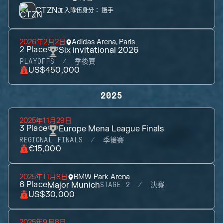
CTZN
加入隊伍身分：
選手
2026年2月2日
Adidas Arena, Paris
2
Place
Six invitational 2026
PLAYOFFS
季後賽
US$450,000
2025
2025年11月29日
3
Place
Europe Mena League Finals
REGIONAL FINALS
季後賽
€15,000
2025年11月8日
BMW Park Arena
6
Place
Major Munich
STAGE 2
決賽
US$30,000
2025年9月8日