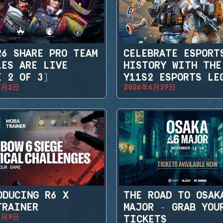
R6 SHARE PRO TEAM
CELEBRATE ESPORT
LES ARE LIVE
HISTORY WITH THE
E 2 OF 3)
Y11S2 ESPORTS LE
7月2日
2026年6月29日
SETS
ODUCING R6 X
THE ROAD TO OSAK
TRAINER
MAJOR - GRAB YOU
6月9日
TICKETS