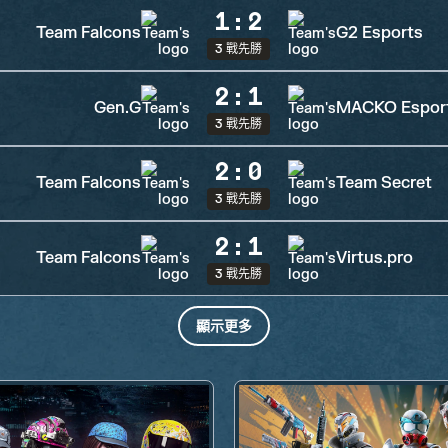
1
:
2
Team Falcons
G2 Esports
3 戰先勝
2
:
1
Gen.G
MACKO Espor
3 戰先勝
2
:
0
Team Falcons
Team Secret
3 戰先勝
2
:
1
Team Falcons
Virtus.pro
3 戰先勝
顯示更多