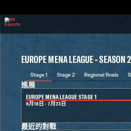
EUROPE MENA LEAGUE - SEASON 
Stage 1
Stage 2
Regional finals
S
進展
EUROPE MENA LEAGUE STAGE 1
6月16日 - 7月23日
最近的對戰