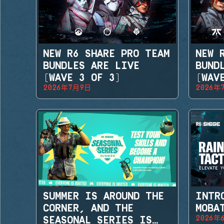
NEW R6 SHARE PRO TEAM
NEW 
BUNDLES ARE LIVE
BUND
(WAVE 3 OF 3)
(WAV
2026年7月9日
2026年
SUMMER IS AROUND THE
INTR
CORNER, AND THE
MOBA
2026年
SEASONAL SERIES IS