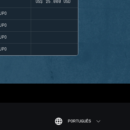
US$ 25.000
USD
UPO
UPO
UPO
UPO
PORTUGUÊS