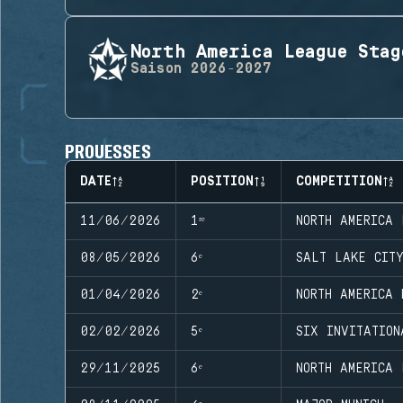
North America League Stag
Saison
2026-2027
PROUESSES
DATE
POSITION
COMPETITION
11/06/2026
1ʳᵉ
NORTH AMERICA 
08/05/2026
6ᵉ
SALT LAKE CITY
01/04/2026
2ᵉ
NORTH AMERICA 
02/02/2026
5ᵉ
SIX INVITATIO
29/11/2025
6ᵉ
NORTH AMERICA 