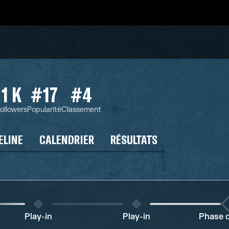
1 K
#17
#4
ollowers
Popularité
Classement
ELINE
CALENDRIER
RÉSULTATS
Play-in
Play-in
Phase 