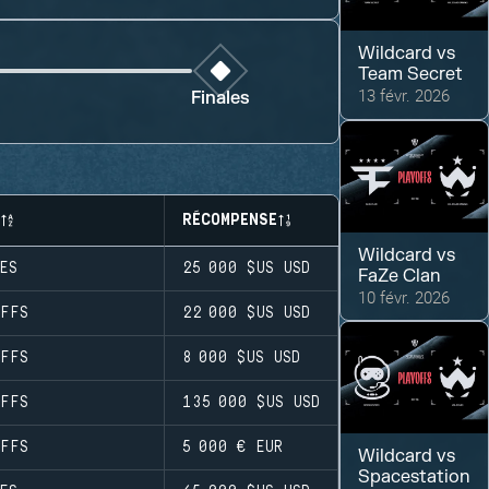
Wildcard
vs
Team Secret
13 févr. 2026
Finales
RÉCOMPENSE
Wildcard
vs
ES
25 000 $US
USD
FaZe Clan
10 févr. 2026
FFS
22 000 $US
USD
FFS
8 000 $US
USD
FFS
135 000 $US
USD
FFS
5 000 €
EUR
Wildcard
vs
Spacestation