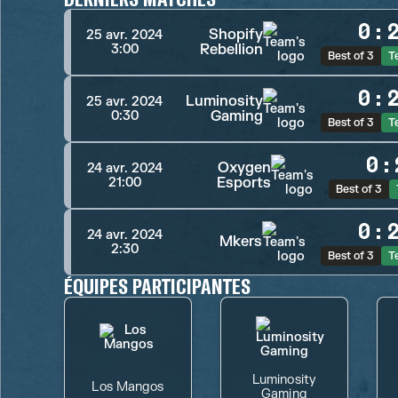
0
:
Shopify
25 avr. 2024
Rebellion
3:00
Best of 3
T
0
:
Luminosity
25 avr. 2024
Gaming
0:30
Best of 3
T
0
:
Oxygen
24 avr. 2024
Esports
21:00
Best of 3
0
:
24 avr. 2024
Mkers
2:30
Best of 3
T
ÉQUIPES PARTICIPANTES
Luminosity
Los Mangos
Gaming