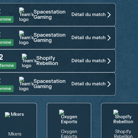
2
Spacestation
Détail du match
Gaming
erminé
2
Spacestation
Détail du match
Gaming
erminé
2
Shopify
Détail du match
Rebellion
Terminé
2
Spacestation
Détail du match
Gaming
erminé
Oxygen
Shopify
Mkers
Esports
Rebellion