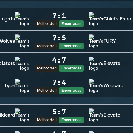
7
:
1
nights
Chiefs Espor
Melhor de 1
Encerradas
7
:
5
 Wolves
FURY
Melhor de 1
Encerradas
4
:
7
diators
Elevate
Melhor de 1
Encerradas
7
:
4
Tyde
Wildcard
Melhor de 1
Encerradas
5
:
7
ldcard
Elevate
Melhor de 1
Encerradas