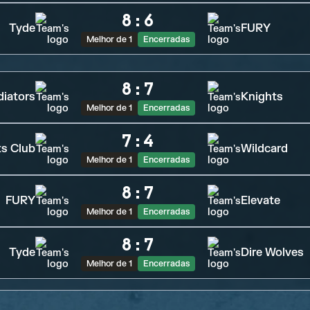
8
:
6
Tyde
FURY
Melhor de 1
Encerradas
8
:
7
diators
Knights
Melhor de 1
Encerradas
7
:
4
ts Club
Wildcard
Melhor de 1
Encerradas
8
:
7
FURY
Elevate
Melhor de 1
Encerradas
8
:
7
Tyde
Dire Wolves
Melhor de 1
Encerradas