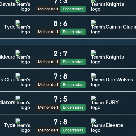
7
:
3
Elevate
Knights
Melhor de 1
Encerradas
8
:
6
Tyde
Gaimin Gladi
Melhor de 1
Encerradas
2
:
7
ldcard
Knights
Melhor de 1
Encerradas
7
:
8
ts Club
Dire Wolves
Melhor de 1
Encerradas
7
:
5
diators
FURY
Melhor de 1
Encerradas
7
:
8
Tyde
Elevate
Melhor de 1
Encerradas