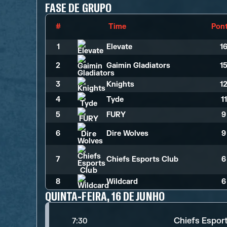
FASE DE GRUPO
#
Time
Pon
1
Elevate
1
2
Gaimin Gladiators
1
3
Knights
1
4
Tyde
1
5
FURY
9
6
Dire Wolves
9
7
Chiefs Esports Club
6
8
Wildcard
6
QUINTA-FEIRA, 16 DE JUNHO
Chiefs Espor
7:30