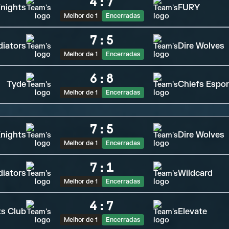
4
:
7
nights
FURY
Melhor de 1
Encerradas
7
:
5
diators
Dire Wolves
Melhor de 1
Encerradas
6
:
8
Tyde
Chiefs Espor
Melhor de 1
Encerradas
7
:
5
nights
Dire Wolves
Melhor de 1
Encerradas
7
:
1
diators
Wildcard
Melhor de 1
Encerradas
4
:
7
ts Club
Elevate
Melhor de 1
Encerradas