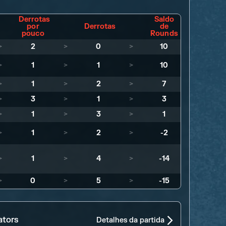
Derrotas
Saldo
por
Derrotas
de
pouco
Rounds
>
2
>
0
>
10
>
1
>
1
>
10
>
1
>
2
>
7
>
3
>
1
>
3
>
1
>
3
>
1
>
1
>
2
>
-2
>
1
>
4
>
-14
>
0
>
5
>
-15
ators
Detalhes da partida