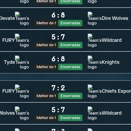
Melhor de 1
Encerradas
6
:
8
Elevate
Dire Wolves
Melhor de 1
Encerradas
5
:
7
FURY
Wildcard
Melhor de 1
Encerradas
6
:
8
Tyde
Knights
Melhor de 1
Encerradas
7
:
2
FURY
Chiefs Espor
Melhor de 1
Encerradas
5
:
7
 Wolves
Wildcard
Melhor de 1
Encerradas