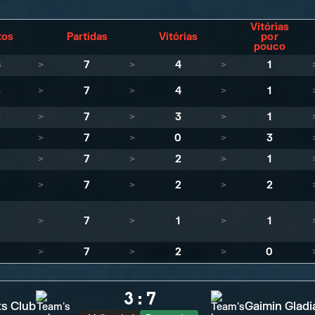
Vitórias
tos
Partidas
Vitórias
por
pouco
6
>
7
>
4
>
1
5
>
7
>
4
>
1
2
>
7
>
3
>
1
1
>
7
>
0
>
3
>
7
>
2
>
1
>
7
>
2
>
2
>
7
>
1
>
1
>
7
>
2
>
0
3
:
7
ts Club
Gaimin Gladi