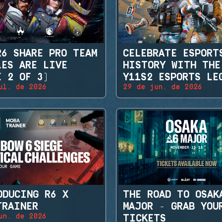
R6 SHARE PRO TEAM
CELEBRATE ESPORT
LES ARE LIVE
HISTORY WITH THE
E 2 OF 3)
Y11S2 ESPORTS LE
ul. de 2026
29 de jun. de 2026
SETS
ODUCING R6 X
THE ROAD TO OSAK
TRAINER
MAJOR - GRAB YOU
un. de 2026
TICKETS