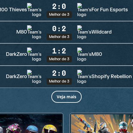
2
:
0
100 Thieves
For Fun Esports
Melhor de 3
0
:
2
M80
Wildcard
Melhor de 3
1
:
2
DarkZero
M80
Melhor de 3
2
:
0
DarkZero
Shopify Rebellion
Melhor de 3
Veja mais