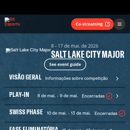
Co-streaming
8 – 17 de mai. de 2026
SALT LAKE CITY MAJOR
See event guide
VISÃO GERAL
Informações sobre competição
PLAY-IN
8 de mai. - 9 de mai.
Encerradas
SWISS PHASE
10 de mai. - 13 de mai.
Encerradas
FASE ELIMINATÓRIA