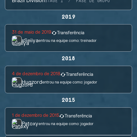
Brazil Division
STAGE 1
FASE DE GRUPO
2019
31 de maio de 2019
Transferência
sSeiiya
entrou na equipe como:
treinador
2018
4 de dezembro de 2018
Transferência
Hugzord
entrou na equipe como:
jogador
2015
1 de dezembro de 2015
Transferência
Patoxy
entrou na equipe como:
jogador