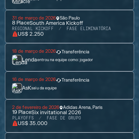
31 de março de 2026
São Paulo
8
Place
South America Kickoff
REGIONAL KICKOFF
FASE ELIMINATÓRIA
US$ 2.250
18 de março de 2026
Transferência
Lenda
entrou na equipe como:
jogador
16 de março de 2026
Transferência
AsK
saiu da equipe
2 de fevereiro de 2026
Adidas Arena, Paris
19
Place
Six invitational 2026
PLAYOFFS
FASE DE GRUPO
US$ 35.000