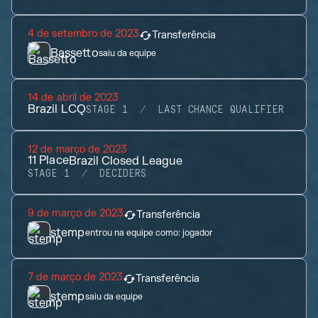
4 de setembro de 2023
Transferência
Bassetto
saiu da equipe
14 de abril de 2023
Brazil LCQ
STAGE 1
LAST CHANCE QUALIFIER
12 de março de 2023
11
Place
Brazil Closed League
STAGE 1
DECIDERS
9 de março de 2023
Transferência
stemp
entrou na equipe como:
jogador
7 de março de 2023
Transferência
stemp
saiu da equipe