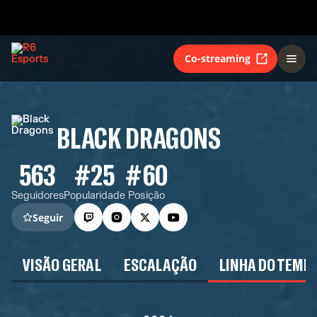
Co-streaming
BLACK DRAGONS
563
#25
#60
Seguidores
Popularidade
Posição
Seguir
VISÃO GERAL
ESCALAÇÃO
LINHA DO TEMP