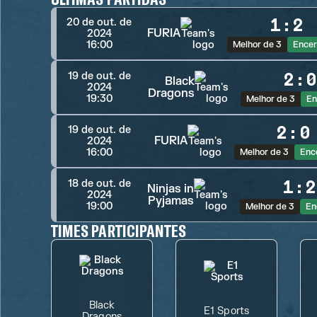
1
:
2
20 de out. de
FURIA
2024
16:00
Melhor de 3
Encer
2
:
19 de out. de
Black
2024
Dragons
19:30
Melhor de 3
En
2
:
0
19 de out. de
FURIA
2024
16:00
Melhor de 3
Enc
1
:
2
18 de out. de
Ninjas in
2024
Pyjamas
19:00
Melhor de 3
En
TIMES PARTICIPANTES
Black
E1 Sports
Dragons