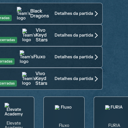
Black
Detalhes da partida
Dragons
radas
Vivo
0
Keyd
Detalhes da partida
Stars
cerradas
Fluxo
Detalhes da partida
erradas
Vivo
Keyd
Detalhes da partida
Stars
cerradas
Elevate
Fluxo
FURIA
Academy