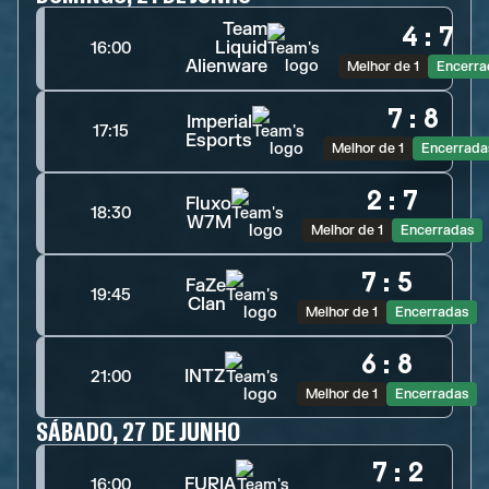
Team
4
:
7
Liquid
16:00
Alienware
Melhor de 1
Encerra
7
:
8
Imperial
17:15
Esports
Melhor de 1
Encerrada
2
:
7
Fluxo
18:30
W7M
Melhor de 1
Encerradas
7
:
5
FaZe
19:45
Clan
Melhor de 1
Encerradas
6
:
8
INTZ
21:00
Melhor de 1
Encerradas
SÁBADO, 27 DE JUNHO
7
:
2
FURIA
16:00