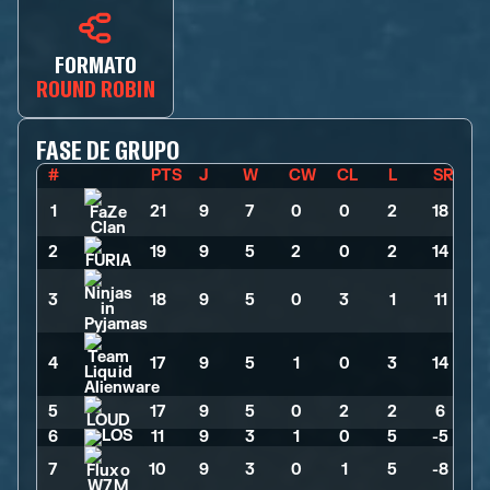
FORMATO
ROUND ROBIN
FASE DE GRUPO
#
PTS
J
W
CW
CL
L
SR
1
21
>
9
>
7
>
0
>
0
>
2
>
18
2
19
>
9
>
5
>
2
>
0
>
2
>
14
3
18
>
9
>
5
>
0
>
3
>
1
>
11
4
17
>
9
>
5
>
1
>
0
>
3
>
14
5
17
>
9
>
5
>
0
>
2
>
2
>
6
6
11
>
9
>
3
>
1
>
0
>
5
>
-5
7
10
>
9
>
3
>
0
>
1
>
5
>
-8