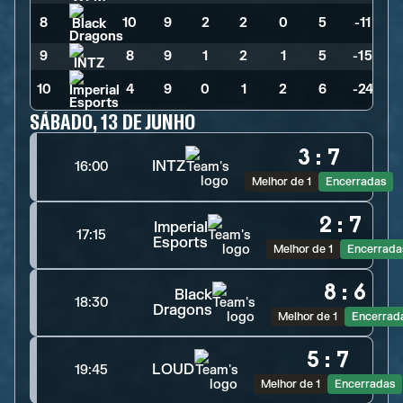
8
10
>
9
>
2
>
2
>
0
>
5
>
-11
9
8
>
9
>
1
>
2
>
1
>
5
>
-15
10
4
>
9
>
0
>
1
>
2
>
6
>
-24
SÁBADO, 13 DE JUNHO
3
:
7
INTZ
16:00
Melhor de 1
Encerradas
2
:
7
Imperial
17:15
Esports
Melhor de 1
Encerrada
8
:
6
Black
18:30
Dragons
Melhor de 1
Encerrad
5
:
7
LOUD
19:45
Melhor de 1
Encerradas