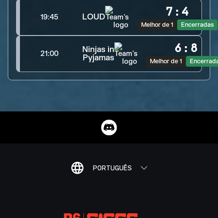
7
:
4
LOUD
19:45
Melhor de 1
Encerradas
6
:
8
Ninjas in
21:00
Pyjamas
Melhor de 1
Encerrad
PORTUGUÊS