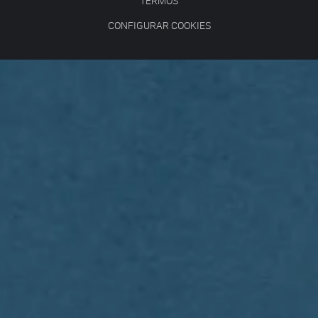
TERMOS
CONFIGURAR COOKIES