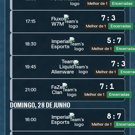
Melhor de 1
Encerradas
7
:
3
Fluxo
17:15
W7M
Melhor de 1
Encerradas
5
:
7
Imperial
18:30
Esports
Melhor de 1
Encerrada
Team
7
:
3
Liquid
19:45
Alienware
Melhor de 1
Encerra
7
:
1
FaZe
21:00
Clan
Melhor de 1
Encerradas
DOMINGO, 28 DE JUNHO
8
:
7
Imperial
16:00
Esports
Melhor de 1
Encerrada