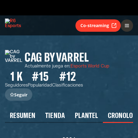
Co-streaming
CAG BY VARREL
Actualmente juega en
:
Esports World Cup
1 K
#15
#12
Seguidores
Popularidad
Clasificaciones
Seguir
RESUMEN
TIENDA
PLANTEL
CRONOLOG