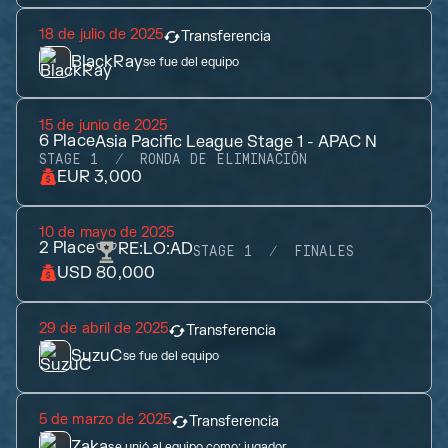
18 de julio de 2025
Transferencia
BlackRay
se fue del equipo
15 de junio de 2025
6
Place
Asia Pacific League Stage 1 - APAC N
STAGE 1
RONDA DE ELIMINACIÓN
EUR 3,000
10 de mayo de 2025
2
Place
RE:LO:AD
STAGE 1
FINALES
USD 80,000
29 de abril de 2025
Transferencia
SuzuC
se fue del equipo
5 de marzo de 2025
Transferencia
Zaka
se unió al equipo como:
jugador