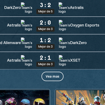
3
:
2
DarkZero
Astralis
Mejor de 5
2
:
0
Astralis
Oxygen Esports
Mejor de 3
1
:
2
d Alienware
DarkZero
Mejor de 3
2
:
1
Astralis
XSET
Mejor de 3
Vea mas