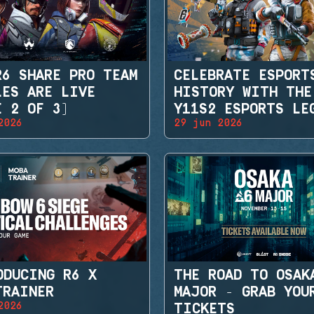
R6 SHARE PRO TEAM
CELEBRATE ESPORT
LES ARE LIVE
HISTORY WITH THE
E 2 OF 3)
Y11S2 ESPORTS LE
2026
29 jun 2026
SETS
ODUCING R6 X
THE ROAD TO OSAK
TRAINER
MAJOR - GRAB YOU
2026
TICKETS