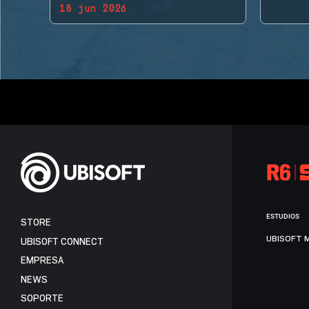
18 jun 2026
BACK!
ESTUDIOS
STORE
UBISOFT 
UBISOFT CONNECT
EMPRESA
NEWS
SOPORTE