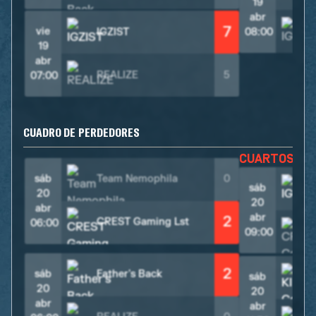
19
abr
7
vie
IGZIST
08:00
19
abr
REALIZE
5
07:00
CUADRO DE PERDEDORES
CUARTOS D
sáb
Team Nemophila
0
sáb
20
20
abr
abr
2
CREST Gaming Lst
06:00
09:00
2
sáb
Father's Back
sáb
20
20
abr
abr