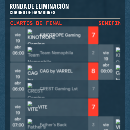
RONDA DE ELIMINACIÓN
CUADRO DE GANADORES
CUARTOS DE FINAL
SEMIFINAL
7
vie
KINOTROPE Gaming
19
abr
Team Nemophila
2
vie
06:00
19
abr
8
vie
CAG by VARREL
08:00
19
abr
CREST Gaming Lst
7
06:00
7
vie
VITE
19
abr
Father's Back
3
vie
V
07:00