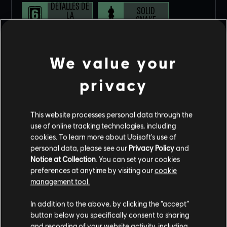
DETALLES DE
SOLID
LA
SNAKE
OPERACIÓN
YEAR 10
We value your
privacy
YEAR 9
This website processes personal data through the
use of online tracking technologies, including
cookies. To learn more about Ubisoft's use of
personal data, please see our
Privacy Policy
and
YEAR 8
Notice at Collection
. You can set your cookies
preferences at anytime by visiting our
cookie
management tool.
YEAR 10 SEASON 4
In addition to the above, by clicking the “accept”
YEAR 7
FECHA DE LANZAMIENTO: DICIEMBRE DE 2025
button below you specifically consent to sharing
and recording of your website activity, including