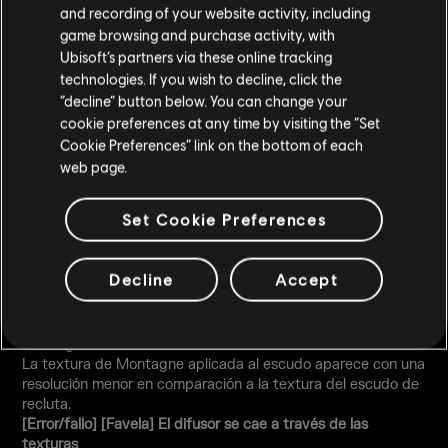
La vista holográfica de la mira Bearing 9 está en una
and recording of your website activity, including
posición demasiado alta.
game browsing and purchase activity, with
[Error/fallo][Visualización] Aparición del texto “Tier”
Ubisoft’s partners via these online tracking
En lugar de la palabra "categoría", el texto “Tier” puede verse
technologies. If you wish to decline, click the
desplegada para ciertos uniformes y piezas de equipo en la
“decline” button below. You can change your
sección del menú.
cookie preferences at any time by visiting the “Set
[Error/fallo] Pack de texturas Fuze Quicksand
Cookie Preferences” link on the bottom of each
El casco Quicksand tendrá una textura de menor resoolución
en la pantalla de preselección y en el juego si el pack de
web page.
texturas Ultra HD no está instalado.
[Error/fallo][Canal] Textura Confeti texture en Canal
Set Cookie Preferences
La textura confeti puede ser quitada del suelo y dificultar la
vision del jugador.
[Error/fallo] Física del amuleto explosive 1.1
Decline
Accept
El amuleto explosive 1.1 no tiene ninguna física en la cadena
y cuelga en cierto ángulo en algunas armas.
[Error/fallo] Baja resolución en la textura del escudo de
Montagne
La textura de Montagne aplicada al escudo aparece con una
resolución menor en comparación a la textura del escudo de
recluta.
[Error/fallo] [Favela] El difusor se cae a través de las
texturas