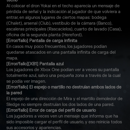
techo
Al colocar el dron Yokai en el techo aparecía un mensaje de
pérdida de señal y la indicación al jugador de que volviera a
entrar, en algunos lugares de ciertos mapas: bodega
(Chalet), arsenal (Club), vestíbulo de la cámara (Banco),
escaleras principales (Rascacielos), cuarto de lavado (Casa),
oficina de la segunda planta (Hereford).
[Error/fallo] Pantalla de carga infinita
En casos muy poco frecuentes, los jugadores podían
quedarse atascados en una pantalla infinita de carga del
mapa.
[Error/fallo][XB1] Pantalla azul
Los jugadores de Xbox One podían ver a veces su pantalla
totalmente azul, salvo una pequeña zona a través de la cual
se podía ver imagen.
[Error/fallo] El espejo o martillo no destruían ambos lados de
la pared
El espejo de una dirección de Mira y el martillo demoledor de
Sledge no siempre destruían los dos lados de una pared.
[Error/fallo] Error de carga del perfil de usuario
Los jugadores a veces ven un mensaje que informa que ha
sido imposible cargar el perfil de usuario, y eso reinicia todos
sus accesorios y apariencias.