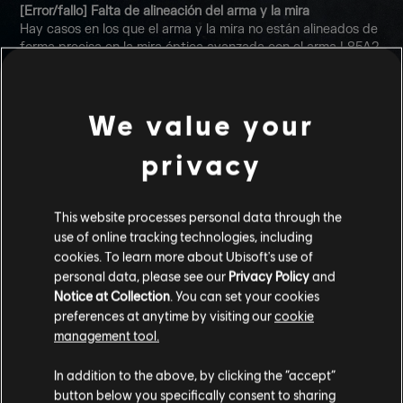
[Error/fallo] Falta de alineación del arma y la mira
Hay casos en los que el arma y la mira no están alineados de
forma precisa en la mira óptica avanzada con el arma L85A2.
[Error/fallo] Pantalla negra al cargar
Los jugadores a veces veían una pantalla negra cuando se
unían a una partida ya iniciada, lo que impide ver en qué
We value your
mapa están jugando.
[Error/fallo][Favelas] Disparar a través de la pared
privacy
Hay un lugar en las favelas que permitía a los jugadores
disparar en una dirección, pero no podían recibir disparos por
ahí.
[Error/fallo][Favelas] Saltar en un lugar incorrecto
This website processes personal data through the
Los jugadores podían saltar por encima de obstáculos en
use of online tracking technologies, including
una zona que no estaba prevista.
cookies. To learn more about Ubisoft's use of
[Error/fallo][Pulse] Fallo gráfico en el escáner de Pulse
personal data, please see our
Privacy Policy
and
El escáner de Pulse tenía un problema de corrupción gráfica
Notice at Collection
. You can set your cookies
al utilizar tarjetas gráficas AMD.
preferences at anytime by visiting our
cookie
[Error/fallo][Frontera] Permanecer encima de una trampilla al
management tool.
asegurar el objetivo
Los jugadores no disputan el objetivo a asegurar en el área al
estar al lado de una trampilla destruida.
In addition to the above, by clicking the “accept”
[Error/fallo][Accesorio] Desalineación de la mira Bearing 9
button below you specifically consent to sharing