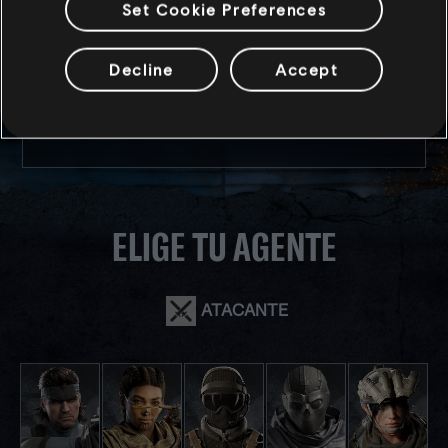
Set Cookie Preferences
operación. Se presiona mucho y su autoestima depende
de su éxito, por lo que no me sorprende que le asuste el
fracaso. Espero que se sienta más tranquila cuando vea
Decline
Accept
que la rodean agentes perfectamente capaces.
-- Dr. Harishva Pandey ("Harry"), analista de
comportamiento
ELIGE TU AGENTE
ATACANTE