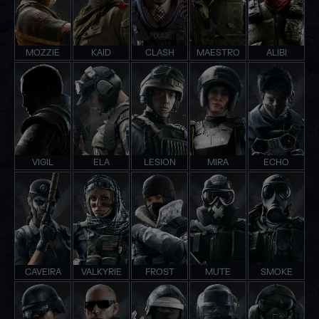
MOZZIE
KAID
CLASH
MAESTRO
ALIBI
VIGIL
ELA
LESION
MIRA
ECHO
CAVEIRA
VALKYRIE
FROST
MUTE
SMOKE