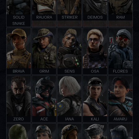
SOLID
RAUORA
STRIKER
DEIMOS
RAM
SNAKE
BRAVA
GRIM
SENS
OSA
FLORES
ZERO
ACE
IANA
KALI
AMARU