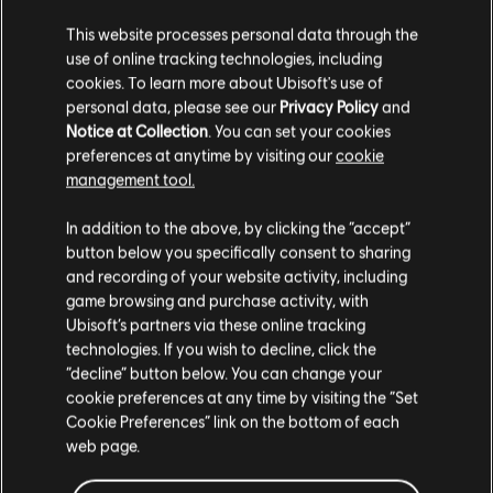
A partir de ese momento, el apodo familiar de "Anita" ya
This website processes personal data through the
no le resultaba cómodo; para ella supone una marca de
use of online tracking technologies, including
vergüenza, algo que tiene que compensar.
cookies. To learn more about Ubisoft's use of
"Un sistema corrupto es uno donde no existe la
personal data, please see our
Privacy Policy
and
confianza, reina la desigualdad, y la gente a la que hay
Notice at Collection
. You can set your cookies
que proteger se convierte en algo desechable". Se niega
preferences at anytime by visiting our
cookie
a hacer concesiones a nadie que permita que existan
management tool.
ambientes así. Decidió ascender para implementar
cambios, no porque sea ambiciosa, sino porque cree que
In addition to the above, by clicking the “accept”
si no lo hace ella, no lo hará nadie. […]
button below you specifically consent to sharing
Díaz tardó poco en estrechar lazos con Zero, y me
and recording of your website activity, including
confesó que ya conocía su carrera debido a sus
game browsing and purchase activity, with
numerosas investigaciones. Para ella, es una leyenda de
Ubisoft’s partners via these online tracking
la que puede aprender, y siempre que puede entrena
technologies. If you wish to decline, click the
con él o le hace preguntas en las pausas del café. A él
“decline” button below. You can change your
no parece importarle tener a una alumna que le
cookie preferences at any time by visiting the “Set
escucha, y puede que a Díaz le venga bien tener un
Cookie Preferences” link on the bottom of each
mentor. […]
web page.
Por mucho que confíe en sus propias habilidades, Díaz
mostró cierta preocupación al hablar de la próxima