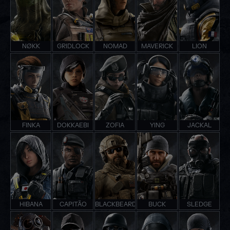
NØKK
GRIDLOCK
NOMAD
MAVERICK
LION
FINKA
DOKKAEBI
ZOFIA
YING
JACKAL
HIBANA
CAPITÃO
BLACKBEARD
BUCK
SLEDGE