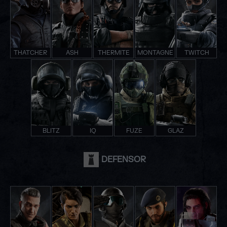
THATCHER
ASH
THERMITE
MONTAGNE
TWITCH
BLITZ
IQ
FUZE
GLAZ
DEFENSOR