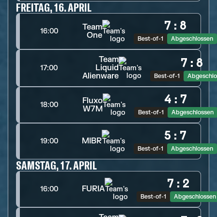
FREITAG, 16. APRIL
7
:
8
Team
16:00
One
Best-of-1
Abgeschlossen
Team
7
:
8
Liquid
17:00
Alienware
Best-of-1
Abgeschlo
4
:
7
Fluxo
18:00
W7M
Best-of-1
Abgeschlossen
5
:
7
MIBR
19:00
Best-of-1
Abgeschlossen
SAMSTAG, 17. APRIL
7
:
2
FURIA
16:00
Best-of-1
Abgeschlossen