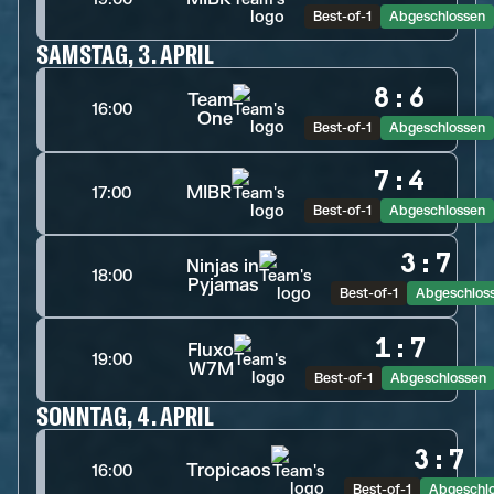
Best-of-1
Abgeschlossen
SAMSTAG, 3. APRIL
8
:
6
Team
16:00
One
Best-of-1
Abgeschlossen
7
:
4
MIBR
17:00
Best-of-1
Abgeschlossen
3
:
7
Ninjas in
18:00
Pyjamas
Best-of-1
Abgeschlos
1
:
7
Fluxo
19:00
W7M
Best-of-1
Abgeschlossen
SONNTAG, 4. APRIL
3
:
7
Tropicaos
16:00
Best-of-1
Abgeschl