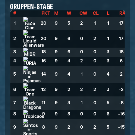
GRUPPEN-STAGE
#
PKT
M
W
CW
CL
L
RA
1
20
>
9
>
5
>
2
>
1
>
1
>
17
2
20
>
9
>
6
>
0
>
2
>
1
>
17
3
18
>
9
>
6
>
0
>
0
>
3
>
18
4
16
>
9
>
4
>
2
>
0
>
3
>
6
5
14
>
9
>
4
>
1
>
0
>
4
>
2
6
12
>
9
>
2
>
2
>
2
>
3
>
-2
7
11
>
9
>
3
>
1
>
0
>
5
>
-8
8
9
>
9
>
3
>
0
>
0
>
6
>
-16
9
8
>
9
>
2
>
0
>
2
>
5
>
-15