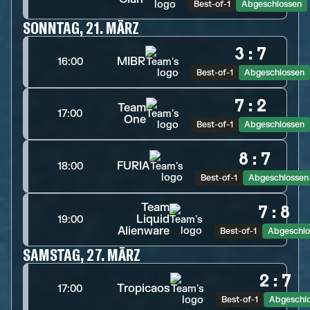
Best-of-1
Abgeschlossen
SONNTAG, 21. MÄRZ
3
:
7
MIBR
16:00
Best-of-1
Abgeschlossen
7
:
2
Team
17:00
One
Best-of-1
Abgeschlossen
8
:
7
FURIA
18:00
Best-of-1
Abgeschlossen
Team
7
:
8
Liquid
19:00
Alienware
Best-of-1
Abgeschlo
SAMSTAG, 27. MÄRZ
2
:
7
Tropicaos
17:00
Best-of-1
Abgeschl