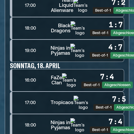
Team
7
:
2
Liquid
17:00
Alienware
Best-of-1
Abgeschlo
1
:
7
Black
18:00
Dragons
Best-of-1
Abgeschlos
4
:
7
Ninjas in
19:00
Pyjamas
Best-of-1
Abgeschlos
SONNTAG, 18. APRIL
7
:
4
FaZe
16:00
Clan
Best-of-1
Abgeschlossen
7
:
5
Tropicaos
17:00
Best-of-1
Abgeschl
7
:
4
Ninjas in
18:00
Pyjamas
Best-of-1
Abgeschlos