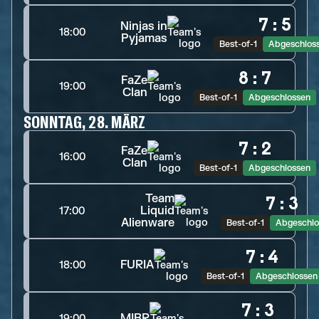
7
:
5
Ninjas in
18:00
Pyjamas
Best-of-1
Abgeschlos
8
:
7
FaZe
19:00
Clan
Best-of-1
Abgeschlossen
SONNTAG, 28. MÄRZ
7
:
2
FaZe
16:00
Clan
Best-of-1
Abgeschlossen
Team
7
:
3
Liquid
17:00
Alienware
Best-of-1
Abgeschlo
7
:
4
FURIA
18:00
Best-of-1
Abgeschlossen
7
:
3
MIBR
19:00