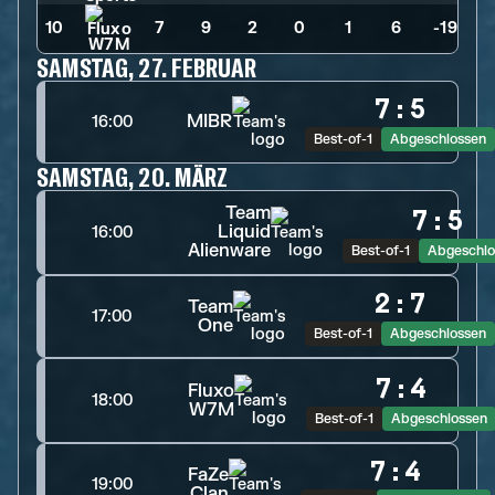
10
7
>
9
>
2
>
0
>
1
>
6
>
-19
SAMSTAG, 27. FEBRUAR
7
:
5
MIBR
16:00
Best-of-1
Abgeschlossen
SAMSTAG, 20. MÄRZ
Team
7
:
5
Liquid
16:00
Alienware
Best-of-1
Abgeschlo
2
:
7
Team
17:00
One
Best-of-1
Abgeschlossen
7
:
4
Fluxo
18:00
W7M
Best-of-1
Abgeschlossen
7
:
4
FaZe
19:00
Clan