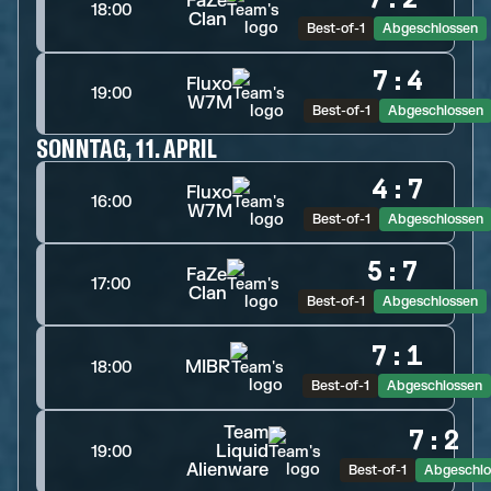
FaZe
18:00
Clan
Best-of-1
Abgeschlossen
7
:
4
Fluxo
19:00
W7M
Best-of-1
Abgeschlossen
SONNTAG, 11. APRIL
4
:
7
Fluxo
16:00
W7M
Best-of-1
Abgeschlossen
5
:
7
FaZe
17:00
Clan
Best-of-1
Abgeschlossen
7
:
1
MIBR
18:00
Best-of-1
Abgeschlossen
Team
7
:
2
Liquid
19:00
Alienware
Best-of-1
Abgeschlo