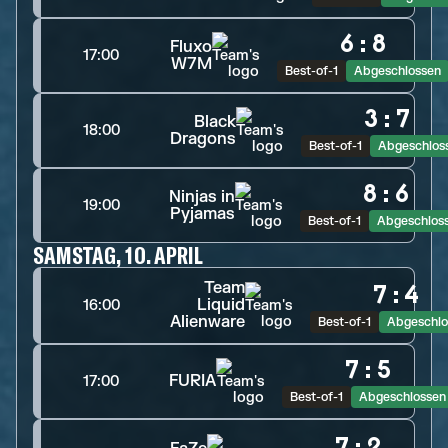
6
:
8
Fluxo
17:00
W7M
Best-of-1
Abgeschlossen
3
:
7
Black
18:00
Dragons
Best-of-1
Abgeschlos
8
:
6
Ninjas in
19:00
Pyjamas
Best-of-1
Abgeschlos
SAMSTAG, 10. APRIL
Team
7
:
4
Liquid
16:00
Alienware
Best-of-1
Abgeschlo
7
:
5
FURIA
17:00
Best-of-1
Abgeschlossen
7
:
2