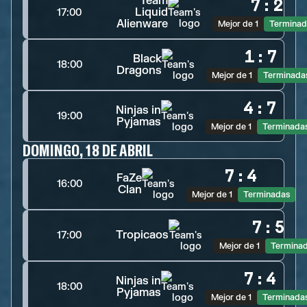
Team
7
:
2
Liquid
17:00
Alienware
Mejor de 1
Terminad
1
:
7
Black
18:00
Dragons
Mejor de 1
Terminada
4
:
7
Ninjas in
19:00
Pyjamas
Mejor de 1
Terminada
DOMINGO, 18 DE ABRIL
7
:
4
FaZe
16:00
Clan
Mejor de 1
Terminadas
7
:
5
Tropicaos
17:00
Mejor de 1
Termina
7
:
4
Ninjas in
18:00
Pyjamas
Mejor de 1
Terminada