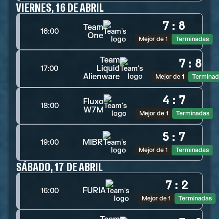
VIERNES, 16 DE ABRIL
7
:
8
Team
16:00
One
Mejor de 1
Terminadas
Team
7
:
8
Liquid
17:00
Alienware
Mejor de 1
Terminad
4
:
7
Fluxo
18:00
W7M
Mejor de 1
Terminadas
5
:
7
MIBR
19:00
Mejor de 1
Terminadas
SÁBADO, 17 DE ABRIL
7
:
2
FURIA
16:00
Mejor de 1
Terminadas