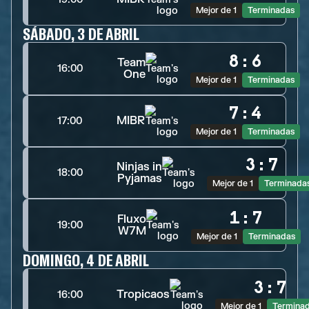
Mejor de 1
Terminadas
SÁBADO, 3 DE ABRIL
8
:
6
Team
16:00
One
Mejor de 1
Terminadas
7
:
4
MIBR
17:00
Mejor de 1
Terminadas
3
:
7
Ninjas in
18:00
Pyjamas
Mejor de 1
Terminada
1
:
7
Fluxo
19:00
W7M
Mejor de 1
Terminadas
DOMINGO, 4 DE ABRIL
3
:
7
Tropicaos
16:00
Mejor de 1
Termina