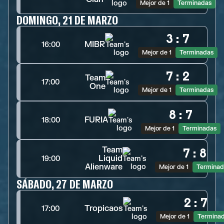
Mejor de 1
Terminadas
DOMINGO, 21 DE MARZO
3
:
7
MIBR
16:00
Mejor de 1
Terminadas
7
:
2
Team
17:00
One
Mejor de 1
Terminadas
8
:
7
FURIA
18:00
Mejor de 1
Terminadas
Team
7
:
8
Liquid
19:00
Alienware
Mejor de 1
Terminad
SÁBADO, 27 DE MARZO
2
:
7
Tropicaos
17:00
Mejor de 1
Termina