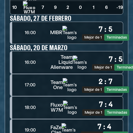
10
7
>
9
>
2
>
0
>
1
>
6
>
-19
SÁBADO, 27 DE FEBRERO
7
:
5
MIBR
16:00
Mejor de 1
Terminadas
SÁBADO, 20 DE MARZO
Team
7
:
5
Liquid
16:00
Alienware
Mejor de 1
Terminad
2
:
7
Team
17:00
One
Mejor de 1
Terminadas
7
:
4
Fluxo
18:00
W7M
Mejor de 1
Terminadas
7
:
4
FaZe
19:00
Clan