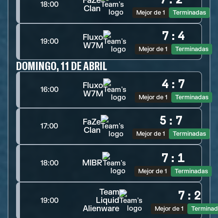
FaZe
18:00
Clan
Mejor de 1
Terminadas
7
:
4
Fluxo
19:00
W7M
Mejor de 1
Terminadas
DOMINGO, 11 DE ABRIL
4
:
7
Fluxo
16:00
W7M
Mejor de 1
Terminadas
5
:
7
FaZe
17:00
Clan
Mejor de 1
Terminadas
7
:
1
MIBR
18:00
Mejor de 1
Terminadas
Team
7
:
2
Liquid
19:00
Alienware
Mejor de 1
Terminad