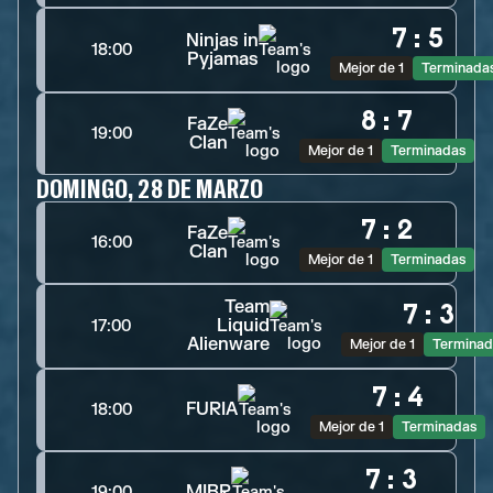
7
:
5
Ninjas in
18:00
Pyjamas
Mejor de 1
Terminada
8
:
7
FaZe
19:00
Clan
Mejor de 1
Terminadas
DOMINGO, 28 DE MARZO
7
:
2
FaZe
16:00
Clan
Mejor de 1
Terminadas
Team
7
:
3
Liquid
17:00
Alienware
Mejor de 1
Terminad
7
:
4
FURIA
18:00
Mejor de 1
Terminadas
7
:
3
MIBR
19:00