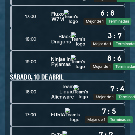
6
:
8
Fluxo
17:00
W7M
Mejor de 1
Terminadas
3
:
7
Black
18:00
Dragons
Mejor de 1
Terminada
8
:
6
Ninjas in
19:00
Pyjamas
Mejor de 1
Terminada
SÁBADO, 10 DE ABRIL
Team
7
:
4
Liquid
16:00
Alienware
Mejor de 1
Terminad
7
:
5
FURIA
17:00
Mejor de 1
Terminadas
7
:
2