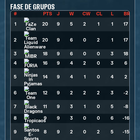
FASE DE GRUPOS
#
PTS
J
W
CW
CL
L
BR
1
20
>
9
>
5
>
2
>
1
>
1
>
17
2
20
>
9
>
6
>
0
>
2
>
1
>
17
3
18
>
9
>
6
>
0
>
0
>
3
>
18
4
16
>
9
>
4
>
2
>
0
>
3
>
6
5
14
>
9
>
4
>
1
>
0
>
4
>
2
6
12
>
9
>
2
>
2
>
2
>
3
>
-2
7
11
>
9
>
3
>
1
>
0
>
5
>
-8
8
9
>
9
>
3
>
0
>
0
>
6
>
-16
9
8
>
9
>
2
>
0
>
2
>
5
>
-15