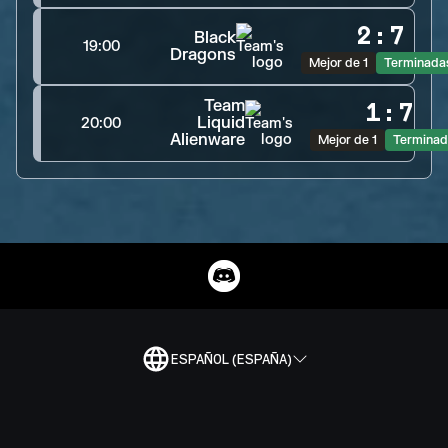
2
:
7
Black
19:00
Dragons
Mejor de 1
Terminada
Team
1
:
7
Liquid
20:00
Alienware
Mejor de 1
Terminad
ESPAÑOL (ESPAÑA)