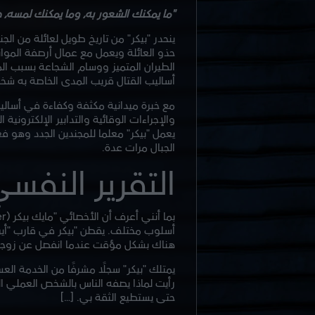
"ما يمكنك الشعور به، وما يمكنك لمسه، هذ
ينحدر "بيكر" من تاريخ طويل لعائلة من ال
حذو العائلة ويعمل مع عمال أرصفة الموانئ
الطيران المتميز ووسام الشجاعة بسبب ال
أساليب القتال قريب المدى الخاصة به شخ
والإجراءات الوقائية والتدابير الإلكترون
يعمل "بيكر" معلما للمجندين الجدد وهو ف
الجبال مرات عدة.
التقرير النفس
أسلوب مختلف. يقطن "بيكر في قارب "أير
هناك بشكل مؤقت عندما انفصل عن زوجته، 
يمتلك "بيكر" سجلًا مشرفًا من الخدمة ال
رأيت لماذا يصفه الناس بالشخص العملي الم
حتى يستطيع الثقة بي. […]