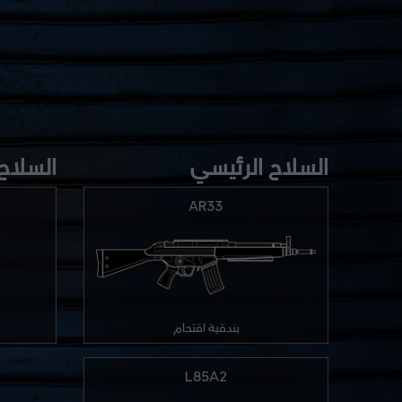
السلاح الرئيسي
السلاح 
AR33
بندقية اقتحام
L85A2