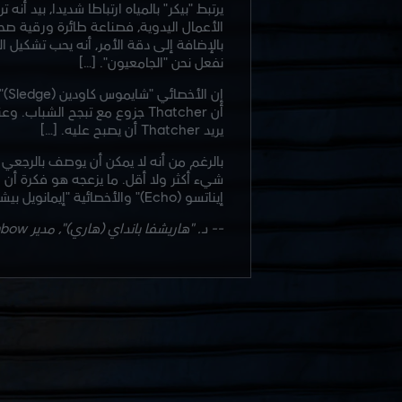
يرتبط "بيكر" بالمياه ارتباطا شديدا، بيد أ
الأعمال اليدوية، فصناعة طائرة ورقية صحي
بالإضافة إلى دقة الأمر، أنه يحب تشكيل ا
نفعل نحن "الجامعيون". […]
يريد Thatcher أن يصبح عليه. […]
بالرغم من أنه لا يمكن أن يوصف بالرجعي بأ
شيء أكثر ولا أقل. ما يزعجه هو فكرة أن
إيناتسو (Echo)" والأخصائية "إيمانويل بيشو (Twitch)". فلديهما الكثير يمكن أن يفيداه به.
-- د. "هاريشفا بانداي (هاري)"، مدير Rainbow