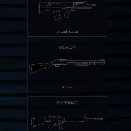
بندقية اقتحام
M590A1
بندقية
PMR90A2