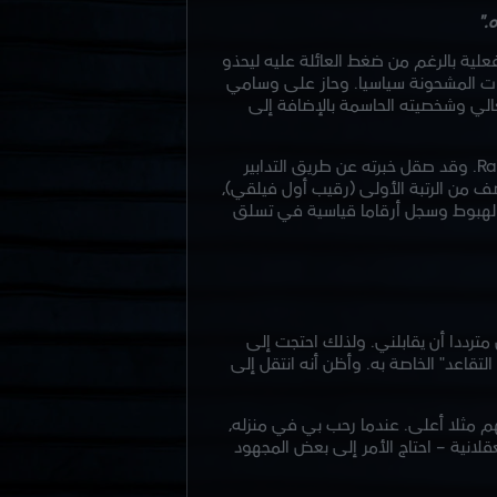
."
فعلية بالرغم من ضغط العائلة عليه ليحذو
زاعات المشحونة سياسيا. وحاز على وسامي
عالي وشخصيته الحاسمة بالإضافة إلى
مع خبرة ميدانية مكثفة وكفاءة في أساليب SAS، فإن "بيكر" يعد شخصا شديد الأهمية لاكتمال أي عملية في Rainbow. وقد صقل خبرته عن طريق التدابير
 صف من الرتبة الأولى (رقيب أول فيلقي)،
ة الهبوط وسجل أرقاما قياسية في تسلق
مفاجأة من أنه كان مترددا أن يقابلني. ولذلك احتجت إلى
اعد" الخاصة به. وأظن أنه انتقل إلى
هم مثلا أعلى. عندما رحب بي في منزله،
قلانية – احتاج الأمر إلى بعض المجهود