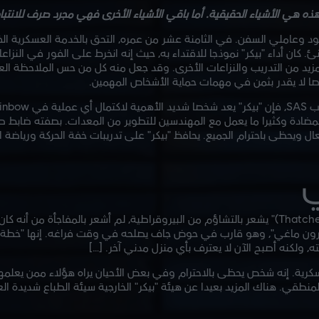
ه هي الأشياء الحقيقية. أما باقي الأشياء الأخرى فهي مجرد صرف للانتباه
جنود وعاملي السفن. في الثامنة عشر من عمره، التحق بالخدمة العسكرية ال
. كان أداء "بيكر" نموذجا للاقتداء به، حيث إنه انخرط على الفور في الن
مزيد من التدريب والنزاعات الأخرى. وقد جعل منه كل من حس الملاحظة ال
صا لا يقدر بثمن في مهمات حماية الأشخاص المهمين.
ية المضادة وكثيرا ما يعمل مع المهندسين للتطوير من المعدات. بصفته ضابط
عال ويحظى باحترام الجميع. يحافظ "بيكر" على تدريبات خفة الحركة ورياض
ي
بما أنني أعرف أن الأخصائي "مايك بيكر (Thatcher)" يشعر بالتشاؤم من البيروقراطية، لم أشعر بال
ون ماغي"، وهو قارب في حوض جاف يصلحه في وقت فراغه. إنها "خطة التق
ولكنه أصبح الآن لا يعترف بأي منزل مدني آخر. […]
عسكرية. إنه شخص يحظى بالاحترام وفي بعض الأحيان يراه هؤلاء ممن يعلم
نطقي. هناك المزيد بعيدا عن هيئة "بيكر" الخارجية سيئة الطباع شديدة الع