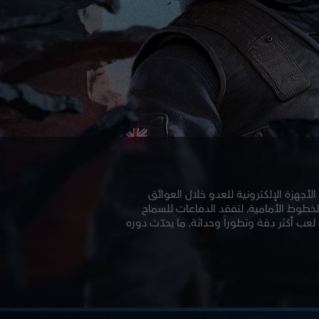
لتشويش E.G.S، تتيح له اكتشاف الأجهزة الإلكترونية للعدو خلال العوائق
سطة انفجار EMP. يجب أن يكون Thatcher في الخطوط الأمامية، لتفقد الدفاعات للسماح
. يتيح جهاز Thatcher الجديد أسلوب لعب أكثر دقة وتطوراً وحداثة، ما يحدّث دوره