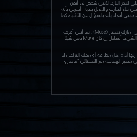
على البحر البارد. لأنني شخص لم أتقن
 بناء القارب والعمل بيديه. أخبرني بأنه
بني أنه لا يأبه بالسؤال عن الأشياء كما
إن الأخصائي "شايموس كاودين (Sledge)" واحد من أصدقائه المقربين القلائل. فاجأني تسامح Thatcher مع الأخصائي "مارك تشندر (Mute)"، بما أنني أعرف
أن Thatcher جزوع مع تبجح الشباب. وعندما سألته، لا يقول Thatcher سوى "Mute شاب ذكي." وبدا غيورا بعض الشيء. أتساءل إن كان Mute يمثل شيئا
 إنها أداة مثل مطرقة أو مفك البراغي لا
ي مختبر الهندسة مع الأخصائي "ماسارو