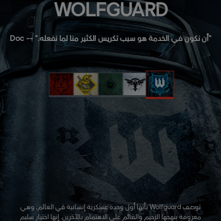
WOLFGUARD
"أن نكون في الخدمة هو سبب تكريس الكثير منا لما نفعله." -- Doc
توصف Wolfguard بأنها أول وحدة عسكرية إنسانية في العالم، وهي
معروفة بنهجها الرحيم والقائم على الاهتمام بالآخرين. إنها اختيار سليم