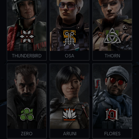
THUNDERBIRD
OSA
THORN
ZERO
ARUNI
FLORES