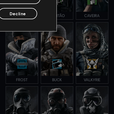
Decline
BLACKBEARD
CAPITÃO
CAVEIRA
FROST
BUCK
VALKYRIE