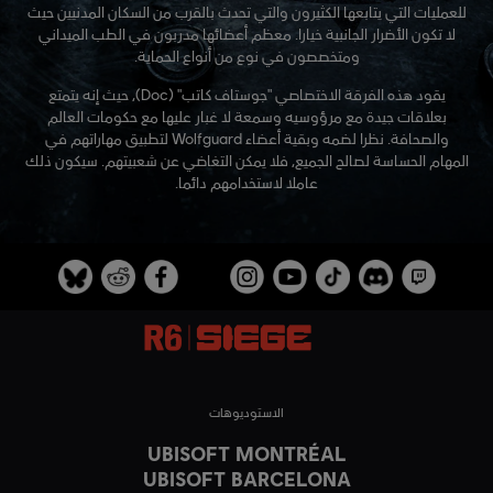
للعمليات التي يتابعها الكثيرون والتي تحدث بالقرب من السكان المدنيين حيث
لا تكون الأضرار الجانبية خيارا. معظم أعضائها مدربون في الطب الميداني
ومتخصصون في نوع من أنواع الحماية.
يقود هذه الفرقة الاختصاصي "جوستاف كاتب" (Doc)، حيث إنه يتمتع
بعلاقات جيدة مع مرؤوسيه وسمعة لا غبار عليها مع حكومات العالم
والصحافة. نظرا لضمه وبقية أعضاء Wolfguard لتطبيق مهاراتهم في
المهام الحساسة لصالح الجميع، فلا يمكن التغاضي عن شعبيتهم. سيكون ذلك
عاملا لاستخدامهم دائما.
الاستوديوهات
UBISOFT MONTRÉAL
UBISOFT BARCELONA