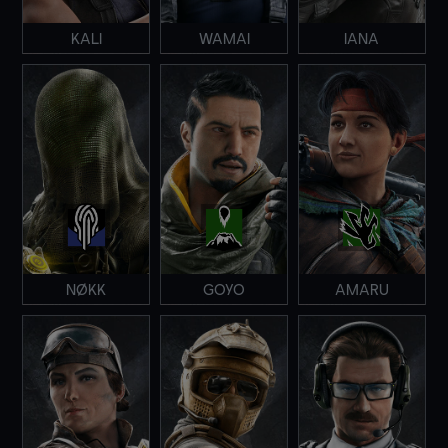
KALI
WAMAI
IANA
NØKK
GOYO
AMARU