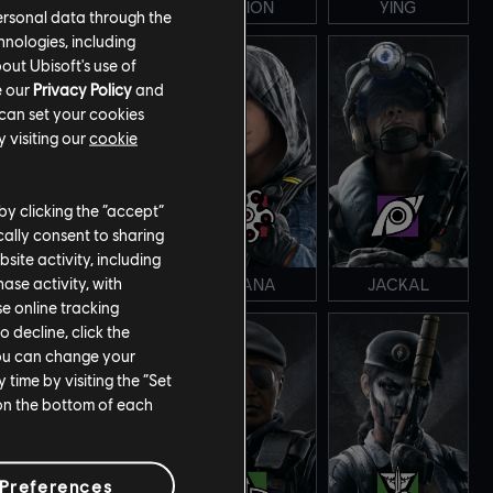
MIRA
LESION
YING
ersonal data through the
hnologies, including
out Ubisoft's use of
e our
Privacy Policy
and
 can set your cookies
 visiting our
cookie
by clicking the “accept”
ally consent to sharing
site activity, including
se activity, with
ECHO
HIBANA
JACKAL
se online tracking
o decline, click the
You can change your
time by visiting the “Set
 on the bottom of each
Preferences