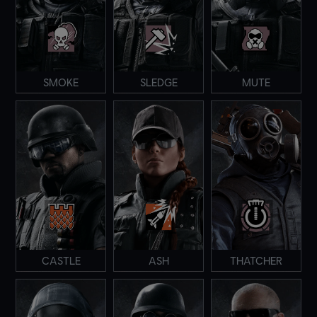
SMOKE
SLEDGE
MUTE
CASTLE
ASH
THATCHER