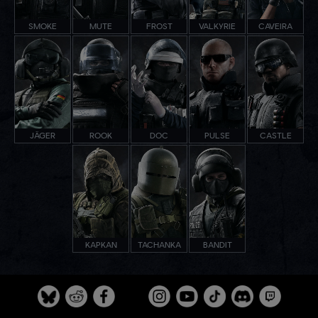
SMOKE
MUTE
FROST
VALKYRIE
CAVEIRA
JÄGER
ROOK
DOC
PULSE
CASTLE
KAPKAN
TACHANKA
BANDIT