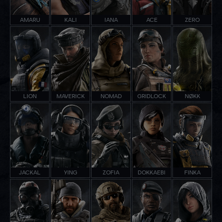
AMARU
KALI
IANA
ACE
ZERO
LION
MAVERICK
NOMAD
GRIDLOCK
NØKK
JACKAL
YING
ZOFIA
DOKKAEBI
FINKA