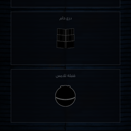
درع حام
قنبلة تلامس