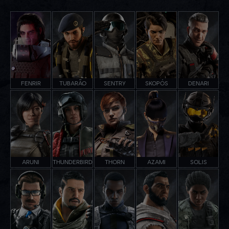
FENRIR
TUBARÃO
SENTRY
SKOPÓS
DENARI
ARUNI
THUNDERBIRD
THORN
AZAMI
SOLIS