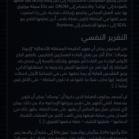
بالعودة إلى "بولندا" والانضمام إلى GROM. تعد Ela عميلة موثوق
بها، تجيد العمل الجماعي وتتمتع بإمكانات قيادية، حتى إذا استمرت
عدم ثقتها في السلطة لتكون نقطة خلاف. أدى تعاونها الناجح مع
SEAL إلى دعوتها للانضمام إلى Rainbow.
التقرير النفسي
نحن المدنيون يمكن أن نفهم الطبيعة المستقلة للأخصائية "إلزبييتا
بوساك"، Ela، أكثر من بعض القادة العسكريين الصارمين. بالطبع، اتباع
الأوامر الواردة من القادة أمر متوقع، وكذلك بالنسبة إلى شخص ضد
السلطة، إلا أنها تعبر عن احترامها للجيش ولدورها به. استقلالها الذاتي
يزعج التقليديين للغاية أو ربما غضبها. حتى في اجتماعنا الأول، لاحظت
إصرارها. إنها تحارب شيئا ما، لكنها قد لا تكون السلطة - على الأقل ليس
تماما. […]
لن أستبعد مخاوف الضباط الذين ذكروا أن "بوساك" يمكن أن تكون
مندفعة، لكنني أحثهم على تقدير مرونتها الإبداعية بدلا من ذلك. يمكن
لأي شخص عمل مع الفنانين أن يشهد على هذه الصفة. يظهر ذلك في
الميدان وفي حماية فريقها وفي العدد الكبير من العمليات الناجحة.
اندفاعها – قابليتها للتكيف – صفة تدفعها للتفوق. […]
Ela وأختها Zofia متأثرتان بوالدهما. تميل Ela إلى فكرة أن والدها رغم
شخصيته الاستثنائية ليس مثاليا. خلال مراجعة ملف القائد "يان بوساك"