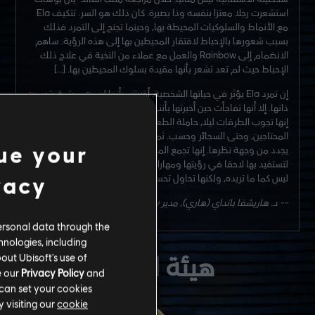
استشعرت رجلا معتزا بنفسه وذا بصيرة. كان ذلك هو السر. تتكيف Ela
مع الأنماط والسلوكيات المحيطة بها، وحينما تجنح إلى التمرد فذلك
بسبب شعورها بالإحباط لافتقار المحيطين بها إلى هذه الرؤية. ساهم
الانضمام إلى Rainbow والعمل مع عملاء من النخبة في علاج ذلك
الإحباط حيث لم تعد تشعر بأنها مقيدة بسلوك المحيطين بها. […]
إن تمرد Ela يؤثر في حياتها الشخصية. أخبرتني أنها ليست مهتمة بتحسين
ذاتها. إلا أنها تفاجأت حين أخبرتها بأنني أعلم بشأن "عملها التطوعي".
إنها تجوب الطرقات ليلا، حاملة الطعام والأغطية لتوزيعها على
المحتاجين، وحتى السجائر وحسب. ثم تستمع إليهم. حديثها مع الغرباء
ue your
يجدد من وجهة نظرها. إنها تجمع المعلومات من تلك المحادثات
لتستفيد بها لاحقا في رؤيتها ومهاراتها وكذلك عملها. الوضع الحالي
ليس كما ما تريده، ولكنها تحاول تحسينه.
vacy
-- د. هاريشفا بانداي (هاري)، مدير Rainbow
ersonal data through the
hnologies, including
هيئة النخبة
out Ubisoft's use of
e our
Privacy Policy
and
 can set your cookies
 visiting our
cookie