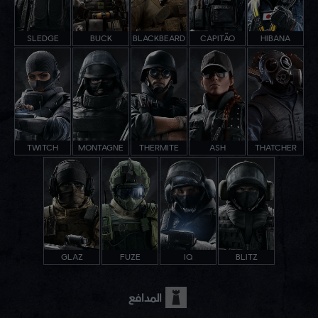
SLEDGE
BUCK
BLACKBEARD
CAPITÃO
HIBANA
TWITCH
MONTAGNE
THERMITE
ASH
THATCHER
GLAZ
FUZE
IQ
BLITZ
المدافع