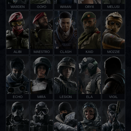
WARDEN
GOYO
WAMAI
ORYX
MELUSI
ALIBI
MAESTRO
CLASH
KAID
MOZZIE
ECHO
MIRA
LESION
ELA
VIGIL