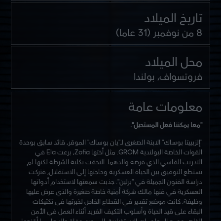
تاريخ الميلاد
8 من نوفمبر (31 عاما)
محل الميلاد
فروتسواف، بولندا
معلومات عامة
"معا يمكننا فعل المستحيل".
"إلزبييتا بوساك" الابنة الصغرى لـ"يان بوساك" الموقر، قائد سابق بوحدة
القوات الخاصة البولندية GROM. مثل أختها Zofia، برعت Ela في
التدريب القاسي الذي فرضه والدهما. التحقت بكلية الشرطة لكنها لم
تستطع التوفيق بين الحياة العسكرية وحاجتها إلى الاستقلال، فتركت
دراسة الفنون الجميلة في "برلين". جذبت سمعتها لاستخدام أدواتها
العسكرية في فنها مالك شركة أمنية خاصة صغيرة والذي عرض عليها
وظيفة. كانت موضع تقدير في القطاع الخاص لخبرتها في تكتيكات
البقاء على قيد الحياة وأسلوب التكيف الفريد أثناء العمل في الأمن
الخاص وجمع المعلومات الاستخبارية، إلى حين وفاة والدها مما أقنعها