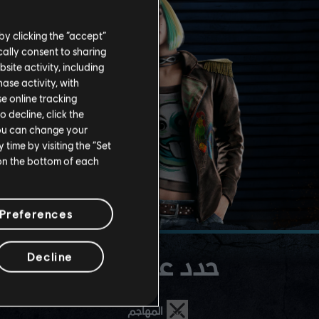
by clicking the “accept”
ally consent to sharing
site activity, including
se activity, with
se online tracking
o decline, click the
You can change your
time by visiting the “Set
 on the bottom of each
Preferences
حدد عميلك
Decline
المهاجم