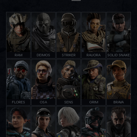
RAM
DEIMOS
STRIKER
RAUORA
SOLID SNAKE
FLORES
OSA
SENS
GRIM
BRAVA