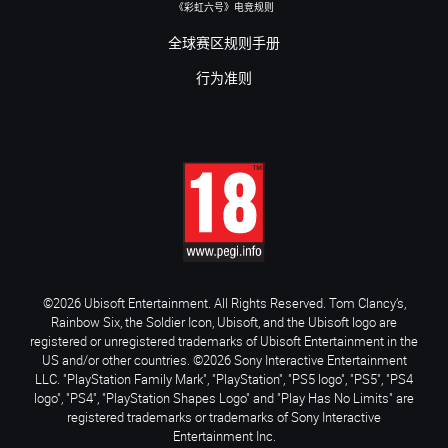
《彩虹六号》电竞规则
全球赛区规则手册
行为准则
©2026 Ubisoft Entertainment. All Rights Reserved. Tom Clancy’s,
Rainbow Six, the Soldier Icon, Ubisoft, and the Ubisoft logo are
registered or unregistered trademarks of Ubisoft Entertainment in the
US and/or other countries. ©2026 Sony Interactive Entertainment
LLC. "PlayStation Family Mark", "PlayStation", "PS5 logo", "PS5", "PS4
logo", "PS4", "PlayStation Shapes Logo" and "Play Has No Limits" are
registered trademarks or trademarks of Sony Interactive
Entertainment Inc.