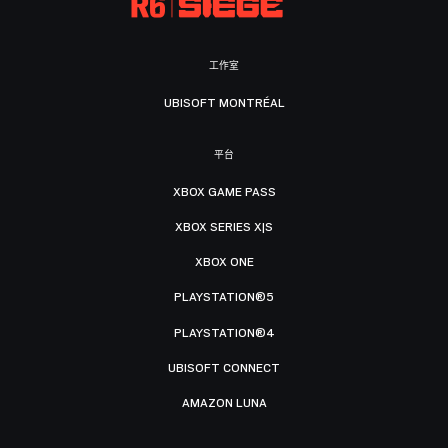
工作室
UBISOFT MONTRÉAL
平台
XBOX GAME PASS
XBOX SERIES X|S
XBOX ONE
PLAYSTATION®5
PLAYSTATION®4
UBISOFT CONNECT
AMAZON LUNA