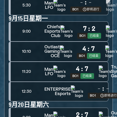
-
:
-
Man
5:30
LFO
BO1
即将进行
9月15日星期一
Chiefs
7
:
2
Esports
9:00
Club
BO1
已结束
Outlast
4
:
7
Gaming
10:10
OCE
BO1
已结束
Tr
4
:
7
Man
Sy
11:20
LFO
Ga
BO1
已结束
-
:
-
ENTERPRISE
12:30
Esports
BO1
即将进行
9月20日星期六
Ou
2
:
7
Man