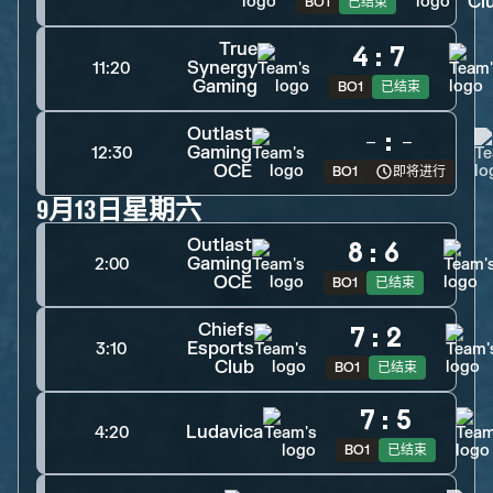
Cl
BO1
已结束
True
4
:
7
Synergy
11:20
Gaming
BO1
已结束
Outlast
-
:
-
Gaming
12:30
OCE
BO1
即将进行
9月13日星期六
Outlast
8
:
6
Gaming
2:00
OCE
BO1
已结束
Chiefs
7
:
2
Esports
3:10
Club
BO1
已结束
7
:
5
Ludavica
4:20
BO1
已结束