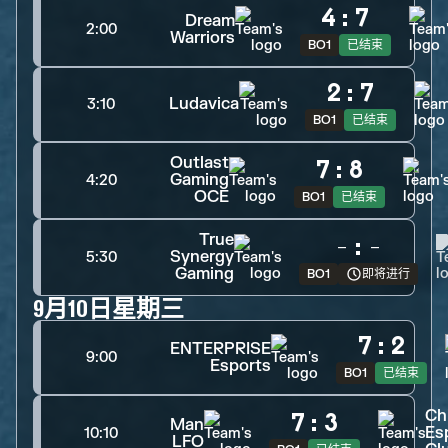
4
:
7
Dream
2:00
Warriors
BO1
已结束
2
:
7
Ludavica
3:10
BO1
已结束
Outlast
7
:
8
Gaming
4:20
OCE
BO1
已结束
True
-
:
-
Synergy
5:30
Gaming
BO1
即将进行
9月10日星期三
7
:
2
ENTERPRISE
9:00
Esports
BO1
已结束
Ch
7
:
3
Man
Es
10:10
LFO