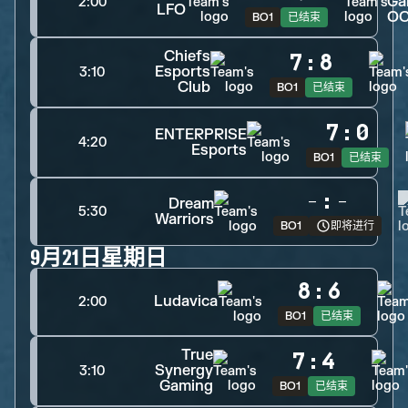
Ga
2:00
LFO
O
BO1
已结束
Chiefs
7
:
8
Esports
3:10
Club
BO1
已结束
7
:
0
ENTERPRISE
4:20
Esports
BO1
已结束
-
:
-
Dream
5:30
Warriors
BO1
即将进行
9月21日星期日
8
:
6
Ludavica
2:00
BO1
已结束
True
7
:
4
Synergy
3:10
Gaming
BO1
已结束