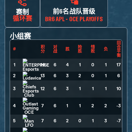
前6名战队晋级
赛制
循环赛
BR6 APL - OCE PLAYOFFS
小组赛
回
积
对
险
惜
合
#
胜
负
分
战
胜
败
平
衡
1
14
>
6
>
4
>
1
>
0
>
1
>
17
2
13
>
6
>
3
>
2
>
0
>
1
>
6
3
12
>
6
>
3
>
1
>
1
>
1
>
10
4
7
>
6
>
1
>
1
>
2
>
2
>
-3
5
7
>
6
>
2
>
0
>
1
>
3
>
-7