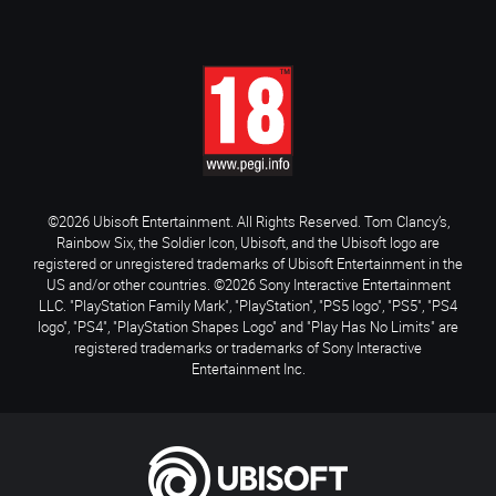
©2026 Ubisoft Entertainment. All Rights Reserved. Tom Clancy’s,
Rainbow Six, the Soldier Icon, Ubisoft, and the Ubisoft logo are
registered or unregistered trademarks of Ubisoft Entertainment in the
US and/or other countries. ©2026 Sony Interactive Entertainment
LLC. "PlayStation Family Mark", "PlayStation", "PS5 logo", "PS5", "PS4
logo", "PS4", "PlayStation Shapes Logo" and "Play Has No Limits" are
registered trademarks or trademarks of Sony Interactive
Entertainment Inc.