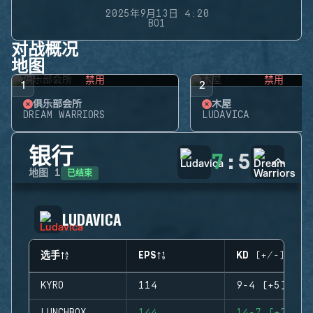
2025年9月13日 4:20
BO1
对战概况
地图
禁用
禁用
1
2
俱乐部会所
木屋
DREAM WARRIORS
LUDAVICA
银行
7
:
5
已结束
地图
1
LUDAVICA
选手
EPS
KD (+/-)
KYRO
114
9-4 (+5)