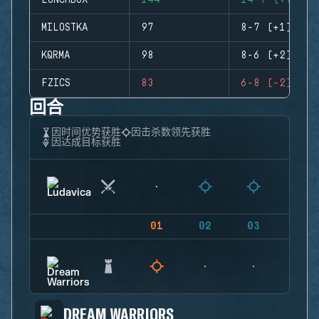
LUNCHBOX
144
14-7 (+7)
MILOSTKA
97
8-7 (+1)
KQRMA
98
8-6 (+2)
FZICS
83
6-8 (-2)
回合
因时间优势获胜
因击杀数领先获胜
因达成目标获胜
01
02
03
04
DREAM WARRIORS