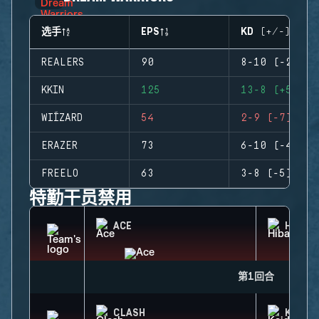
选手
EPS
KD (+/-)
REALERS
90
8-10 (-2)
KKIN
125
13-8 (+5)
WIÍZARD
54
2-9 (-7)
ERAZER
73
6-10 (-4)
FREELO
63
3-8 (-5)
特勤干员禁用
ACE
HIBAN
第1回合
CLASH
KAID