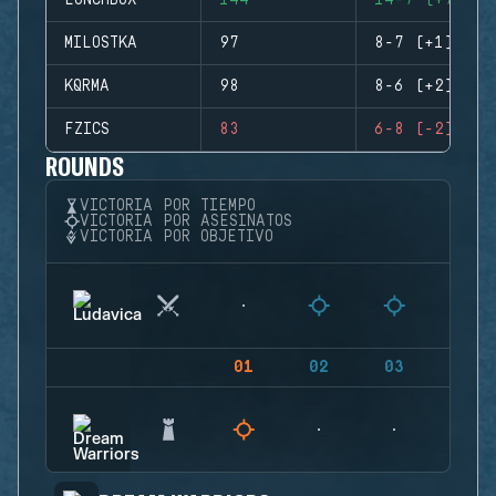
LUNCHBOX
144
14-7 (+7)
MILOSTKA
97
8-7 (+1)
KQRMA
98
8-6 (+2)
FZICS
83
6-8 (-2)
ROUNDS
VICTORIA POR TIEMPO
VICTORIA POR ASESINATOS
VICTORIA POR OBJETIVO
01
02
03
04