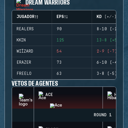
DREAM WARRIORS
JUGADOR
EPS
KD (+/-)
REALERS
90
8-10 (-2)
KKIN
125
13-8 (+5)
WIÍZARD
54
2-9 (-7)
ERAZER
73
6-10 (-4)
FREELO
63
3-8 (-5)
VETOS DE AGENTES
ACE
HIBAN
ROUND 1