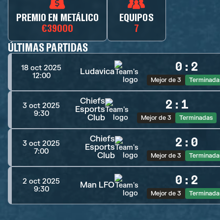
PREMIO EN METÁLICO
EQUIPOS
€39000
7
ÚLTIMAS PARTIDAS
0
:
2
18 oct 2025
Ludavica
12:00
Mejor de 3
Terminada
Chiefs
2
:
1
3 oct 2025
Esports
9:30
Club
Mejor de 3
Terminadas
Chiefs
2
:
0
3 oct 2025
Esports
7:00
Club
Mejor de 3
Terminada
0
:
2
2 oct 2025
Man LFO
9:30
Mejor de 3
Terminada