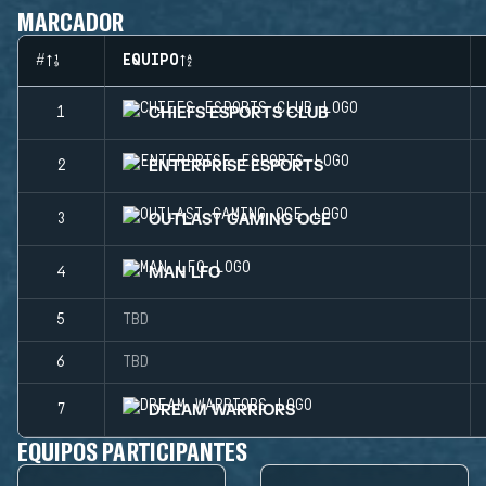
MARCADOR
#
EQUIPO
CHIEFS ESPORTS CLUB
1
ENTERPRISE ESPORTS
2
OUTLAST GAMING OCE
3
MAN LFO
4
5
TBD
6
TBD
DREAM WARRIORS
7
EQUIPOS PARTICIPANTES