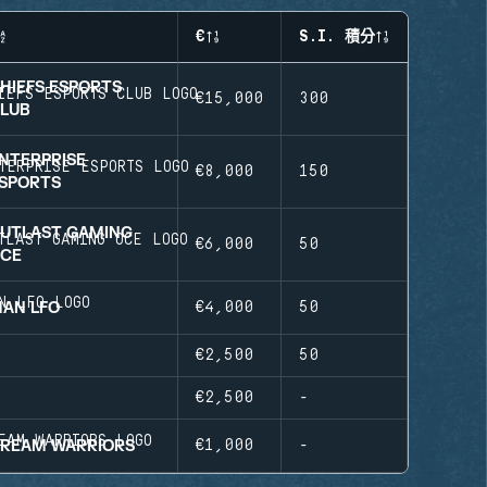
€
S.I. 積分
HIEFS ESPORTS
€15,000
300
LUB
NTERPRISE
€8,000
150
SPORTS
UTLAST GAMING
€6,000
50
CE
AN LFO
€4,000
50
€2,500
50
€2,500
-
REAM WARRIORS
€1,000
-