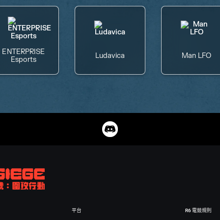
ENTERPRISE
Ludavica
Man LFO
Esports
平台
R6 電競規則