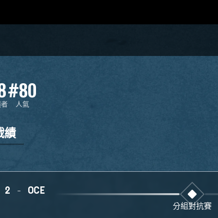
8
#80
隨者
人氣
戰績
 2 - OCE
分組對抗賽