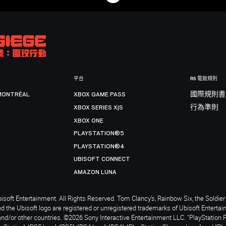
平台
R6 電競規則
MONTRÉAL
XBOX GAME PASS
國際規則書
XBOX SERIES X|S
行為準則
XBOX ONE
PLAYSTATION®5
PLAYSTATION®4
UBISOFT CONNECT
AMAZON LUNA
soft Entertainment. All Rights Reserved. Tom Clancy’s, Rainbow Six, the Soldier 
nd the Ubisoft logo are registered or unregistered trademarks of Ubisoft Enterta
and/or other countries. ©2026 Sony Interactive Entertainment LLC. "PlayStation 