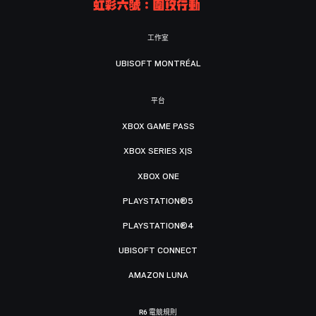
工作室
UBISOFT MONTRÉAL
平台
XBOX GAME PASS
XBOX SERIES X|S
XBOX ONE
PLAYSTATION®5
PLAYSTATION®4
UBISOFT CONNECT
AMAZON LUNA
R6 電競規則