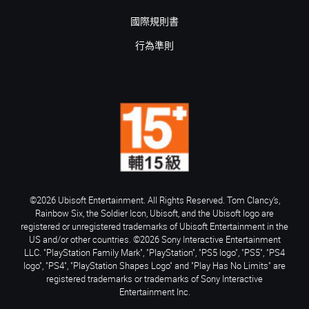
國際規則書
行為準則
©2026 Ubisoft Entertainment. All Rights Reserved. Tom Clancy’s,
Rainbow Six, the Soldier Icon, Ubisoft, and the Ubisoft logo are
registered or unregistered trademarks of Ubisoft Entertainment in the
US and/or other countries. ©2026 Sony Interactive Entertainment
LLC. "PlayStation Family Mark", "PlayStation", "PS5 logo", "PS5", "PS4
logo", "PS4", "PlayStation Shapes Logo" and "Play Has No Limits" are
registered trademarks or trademarks of Sony Interactive
Entertainment Inc.