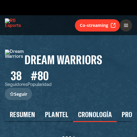
Co-streaming
DREAM WARRIORS
38
#80
Seguidores
Popularidad
Seguir
RESUMEN
PLANTEL
CRONOLOGÍA
PROG