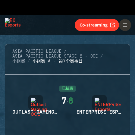
Co-streaming
ASIA PACIFIC LEAGUE
ASIA PACIFIC LEAGUE STAGE 2 - OCE
小组赛
小组赛 A - 第7个赛事日
已结束
7
8
:
OUTLAST GAMING OCE
ENTERPRISE ESPORTS