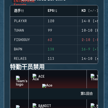
选手
EPS
KD (+/-)
PLAYXR
120
14-8 (+6)
TUHAN
99
10-10 (0)
FISHOGUY
62
2-10 (-8)
BAPN
138
16-9 (+7)
RELAES
113
14-10 (+4)
特勤干员禁用
ACE
THERM
第1回合
BANDIT
KAID