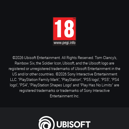
©2026 Ubisoft Entertainment. All Rights Reserved. Tom Clancy’s,
Rainbow Six, the Soldier Icon, Ubisoft, and the Ubisoft logo are
registered or unregistered trademarks of Ubisoft Entertainment in the
US and/or other countries. ©2026 Sony Interactive Entertainment
LLC. "PlayStation Family Mark", "PlayStation", "PS5 logo", "PS5", "PS4
logo", "PS4", "PlayStation Shapes Logo" and "Play Has No Limits" are
registered trademarks or trademarks of Sony Interactive
Entertainment Inc.