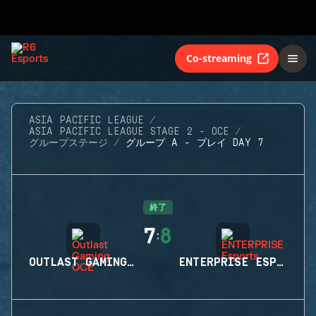
Co-streaming
ASIA PACIFIC LEAGUE
ASIA PACIFIC LEAGUE STAGE 2 - OCE
グループステージ
グループ A - プレイ DAY 7
終了
7
8
:
OUTLAST GAMING OCE
ENTERPRISE ESPORTS