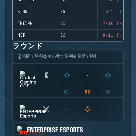
GUPPIES
88
9-10 (-1)
KING
88
10-11 (-1)
TRIIPN
75
7-10 (-3)
NEP
86
8-11 (-3)
ラウンド
時間で勝利
キル数で勝利
目標で勝利
01
02
03
04
ENTERPRISE ESPORTS