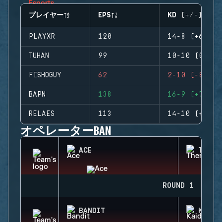
プレイヤー
EPS
KD (+/-)
PLAYXR
120
14-8 (+6)
TUHAN
99
10-10 (0)
FISHOGUY
62
2-10 (-8)
BAPN
138
16-9 (+7)
RELAES
113
14-10 (+4)
オペレーターBAN
ACE
THERM
ROUND 1
BANDIT
KAID