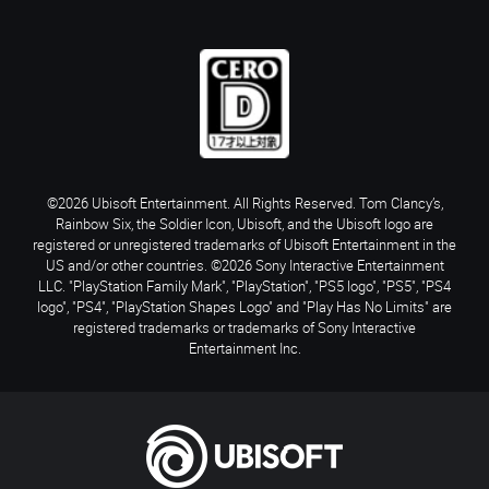
©2026 Ubisoft Entertainment. All Rights Reserved. Tom Clancy’s,
Rainbow Six, the Soldier Icon, Ubisoft, and the Ubisoft logo are
registered or unregistered trademarks of Ubisoft Entertainment in the
US and/or other countries. ©2026 Sony Interactive Entertainment
LLC. "PlayStation Family Mark", "PlayStation", "PS5 logo", "PS5", "PS4
logo", "PS4", "PlayStation Shapes Logo" and "Play Has No Limits" are
registered trademarks or trademarks of Sony Interactive
Entertainment Inc.